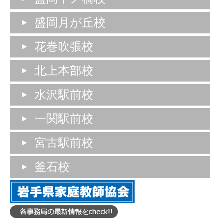
盛岡月が丘校
花巻吹張校
北上本部校
水沢駅前校
一関駅前校
宮古駅前校
釜石校