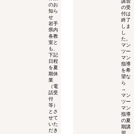
講習
のお
の受
知ら
付は
せ
終了
岩手
しま
県内
し
各教
た。
室と
マン
も、
ツー
下記
マン
日程
指導
を夏
を希
期休
望な
業
ら
（電
→
話受
マン
付
ツー
等）
マン
とさ
指導
せて
の夏
いた
期講
だき
習