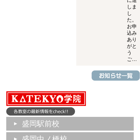
に達
しま
し
た。
お申
込み
あり
がと
う
ご…
盛岡駅前校
盛岡中ノ橋校