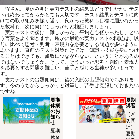
皆さん、夏休み明け実力テストの結果はどうでしたか。テス
トは終わってからがとても大切です。テスト結果とテストに向
けての取り組みを振り返り、良かった教科も目標に届かなかっ
た教科も、次に向けてしっかりと検証しましょう。
実力テストの後は、難しかった、平均点も低かったし、とい
う言葉をよく聞きます。確かに最近の実力テストの問題は、以
前に比べて思考・判断・表現力を必要とする問題が多いように
思います。直前のテスト対策だけでは、知識・技能を身につけ
ることはできても、点数につながらない、ということがあるの
ではないでしょうか。そして、そういった思考・判断・表現力
を必要とする問題を難しい、苦手と感じる生徒が多いようで
す。
実力テストの出題傾向は、後の入試の出題傾向でもありま
す。今のうちからしっかりと対策し、苦手は克服しておきたい
ですね。
夏期
夏期
休業
講習
のお
［〆
知ら
切間
せ
近］
夏期
夏期
休業