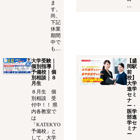
ま
…
す。
尚、
下記
休業
期間
中で
も…
大学受験｜
【盛
個別指導｜
岡駅
予備校｜個
前
別相談｜８
校】
月生
大学
進学
８月生 個
セミ
別相談 受
ナ
付中！！ 県
ー・
内各教室で
医学
部進
は
学セ
「KATEKYO
ミナ
予備校」と
ー
して、大学