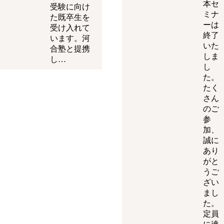
本セ
受験に向け
ミナ
た既卒生を
ーは
受け入れて
終了
います。河
いた
合塾と提携
しま
し…
し
た。
たく
さん
のご
参
加、
誠に
あり
がと
うご
ざい
まし
た。
定員