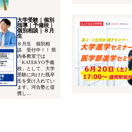
大学受験｜個別
指導｜予備校｜
個別相談｜８月
生
８月生 個別相
談 受付中！！ 県
内各教室では
「KATEKYO予備
校」として、大学
受験に向けた既卒
生を受け入れてい
ます。河合塾と提
携し…