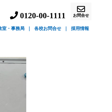
0120-00-1111
お問合せ
教室・事務局
｜
各校お問合せ
｜
採用情報
▼ 教室指導
▼ 自宅指導
盛岡駅前校（教室指導）
盛岡中ノ橋校（教室指導）
盛岡月が丘校（教室指導）
花巻吹張校（教室指導）
北上本部校（教室指導）
水沢駅前校（教室指導）
一関駅前校（教室指導）
一関桜町校（教室指導）
宮古駅前校（教室指導）
釜石校（教室指導）
盛岡事務局（自宅指導）
花巻事務局（自宅指導）
北上事務局（自宅指導）
水沢事務局（自宅指導）
一関事務局（自宅指導）
宮古事務局（自宅指導）
釜石事務局（自宅指導）
営業員・事務員募
教師募集