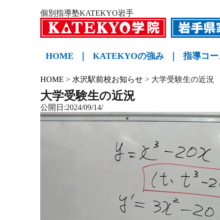
個別指導塾KATEKYO岩手
HOME
｜
KATEKYOの強み
｜
指導コー
小学生
中学生
高校生
KATE
HOME
>
水沢駅前校お知らせ
>
大学受験生の近況
大学受験生の近況
公開日:2024/09/14/