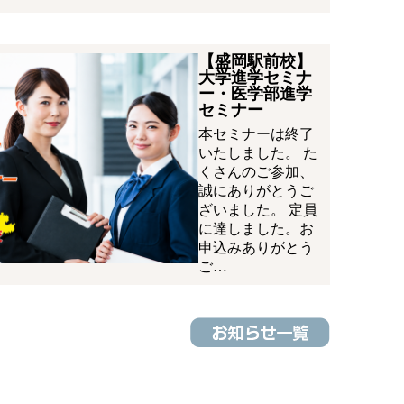
【盛岡駅前校】
大学進学セミナ
ー・医学部進学
セミナー
本セミナーは終了
いたしました。 た
くさんのご参加、
誠にありがとうご
ざいました。 定員
に達しました。お
申込みありがとう
ご…