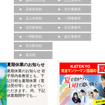
盛岡月が丘校
北上事務局
花巻吹張校
水沢事務局
北上本部校
一関事務局
水沢駅前校
宮古事務局
一関駅前校
釜石事務局
宮古駅前校
釜石校
夏期休業のお知らせ
夏期休業のお知らせ 岩
手県内各教室とも、下
記日程を夏期休業（電
話受付等）とさせてい
ただきます。 尚、下記
休業期間中でも…