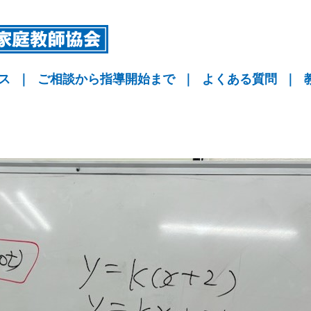
ス
｜
ご相談から指導開始まで
｜
よくある質問
｜
指導
指導
指導
KYO予備校