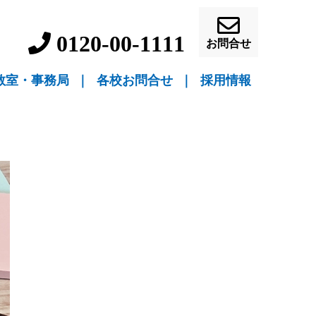
0120-00-1111
お問合せ
教室・事務局
｜
各校お問合せ
｜
採用情報
▼ 教室指導
▼ 自宅指導
盛岡駅前校（教室指導）
盛岡中ノ橋校（教室指導）
盛岡月が丘校（教室指導）
花巻吹張校（教室指導）
北上本部校（教室指導）
水沢駅前校（教室指導）
一関駅前校（教室指導）
一関桜町校（教室指導）
宮古駅前校（教室指導）
釜石校（教室指導）
盛岡事務局（自宅指導）
花巻事務局（自宅指導）
北上事務局（自宅指導）
水沢事務局（自宅指導）
一関事務局（自宅指導）
宮古事務局（自宅指導）
釜石事務局（自宅指導）
営業員・事務員募
教師募集