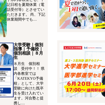
記日程を夏期休業（電
話受付等）とさせてい
ただきます。 尚、下記
休業期間中でも…
大学受験｜個別
指導｜予備校｜
個別相談｜８月
生
８月生 個別相
談 受付中！！ 県
内各教室では
「KATEKYO予備
校」として、大学
受験に向けた既卒
生を受け入れてい
ます。河合塾と提
携し…