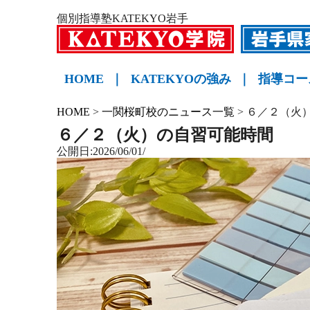
個別指導塾KATEKYO岩手
HOME
｜
KATEKYOの強み
｜
指導コー
小学生
中学生
高校生
KATE
HOME
>
一関桜町校のニュース一覧
>
６／２（火
６／２（火）の自習可能時間
公開日:2026/06/01/