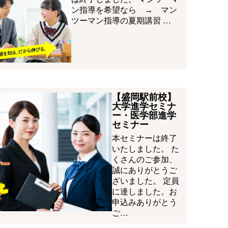
ン指導を希望なら → マン
ツーマン指導の夏期講習 …
【盛岡駅前校】
大学進学セミナ
ー・医学部進学
セミナー
本セミナーは終了
いたしました。 た
くさんのご参加、
誠にありがとうご
ざいました。 定員
に達しました。お
申込みありがとう
ご…