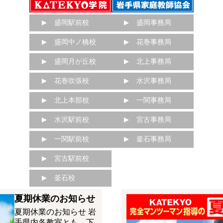
盛岡駅前校
盛岡事務局
盛岡中ノ橋校
花巻事務局
盛岡月が丘校
北上事務局
花巻吹張校
水沢事務局
北上本部校
一関事務局
水沢駅前校
宮古事務局
一関駅前校
釜石事務局
宮古駅前校
釜石校
夏期休業のお知らせ
夏期休業のお知らせ 岩
手県内各教室とも、下