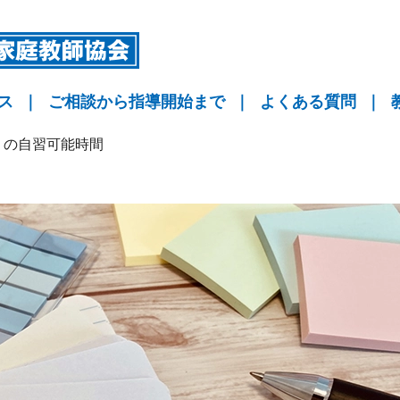
ス
｜
ご相談から指導開始まで
｜
よくある質問
｜
指導
指導
指導
KYO予備校
）の自習可能時間