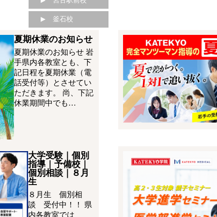
宮古駅前校
釜石校
夏期休業のお知らせ
夏期休業のお知らせ 岩
手県内各教室とも、下
記日程を夏期休業（電
話受付等）とさせてい
ただきます。 尚、下記
休業期間中でも…
大学受験｜個別
指導｜予備校｜
個別相談｜８月
生
８月生 個別相
談 受付中！！ 県
内各教室では