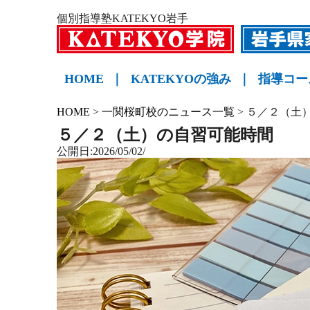
個別指導塾KATEKYO岩手
HOME
｜
KATEKYOの強み
｜
指導コー
小学生
中学生
高校生
KATE
HOME
>
一関桜町校のニュース一覧
>
５／２（土
５／２（土）の自習可能時間
公開日:2026/05/02/