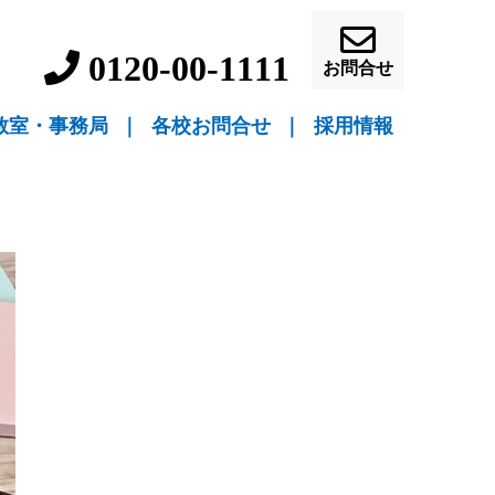
0120-00-1111
お問合せ
教室・事務局
｜
各校お問合せ
｜
採用情報
▼ 教室指導
▼ 自宅指導
盛岡駅前校（教室指導）
盛岡中ノ橋校（教室指導）
盛岡月が丘校（教室指導）
花巻吹張校（教室指導）
北上本部校（教室指導）
水沢駅前校（教室指導）
一関駅前校（教室指導）
一関桜町校（教室指導）
宮古駅前校（教室指導）
釜石校（教室指導）
盛岡事務局（自宅指導）
花巻事務局（自宅指導）
北上事務局（自宅指導）
水沢事務局（自宅指導）
一関事務局（自宅指導）
宮古事務局（自宅指導）
釜石事務局（自宅指導）
営業員・事務員募
教師募集