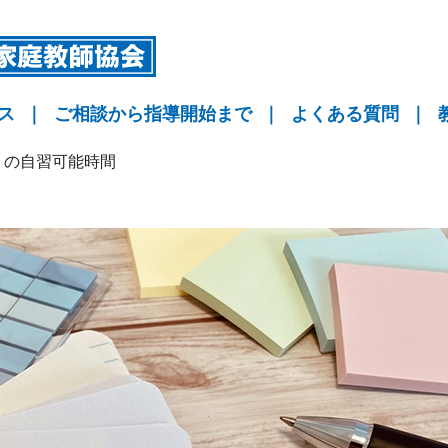
ス
｜
ご相談から指導開始まで
｜
よくある質問
｜
指導
指導
指導
KYO予備校
）の自習可能時間