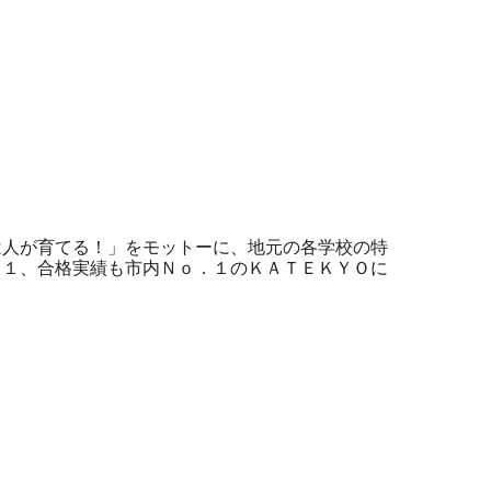
は人が育てる！」をモットーに、地元の各学校の特
．１、合格実績も市内Ｎｏ．１のＫＡＴＥＫＹＯに