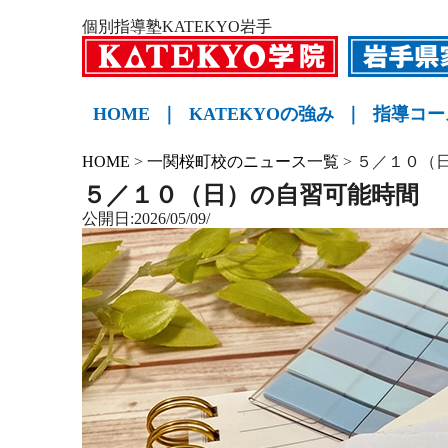
個別指導塾KATEKYO岩手
HOME
｜
KATEKYOの強み
｜
指導コー
小学生
中学生
高校生
KATE
HOME
>
一関桜町校のニュース一覧
>
５／１０（
５／１０（日）の自習可能時間
公開日:2026/05/09/