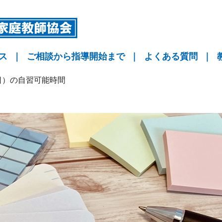
ス
｜
ご相談から指導開始まで
｜
よくある質問
｜
指導
指導
指導
KYO予備校
日）の自習可能時間