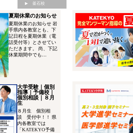
釜石校
夏期休業のお知らせ
夏期休業のお知らせ 岩
手県内各教室とも、下
記日程を夏期休業（電
話受付等）とさせてい
ただきます。 尚、下記
休業期間中でも…
大学受験｜個別
指導｜予備校｜
個別相談｜８月
生
８月生 個別相
談 受付中！！ 県
内各教室では
「KATEKYO予備