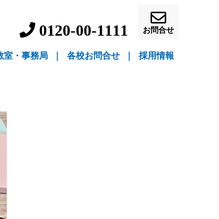
0120-00-1111
お問合せ
教室・事務局
｜
各校お問合せ
｜
採用情報
▼ 教室指導
▼ 自宅指導
盛岡駅前校（教室指導）
盛岡中ノ橋校（教室指導）
盛岡月が丘校（教室指導）
花巻吹張校（教室指導）
北上本部校（教室指導）
水沢駅前校（教室指導）
一関駅前校（教室指導）
一関桜町校（教室指導）
宮古駅前校（教室指導）
釜石校（教室指導）
盛岡事務局（自宅指導）
花巻事務局（自宅指導）
北上事務局（自宅指導）
水沢事務局（自宅指導）
一関事務局（自宅指導）
宮古事務局（自宅指導）
釜石事務局（自宅指導）
営業員・事務員募
教師募集