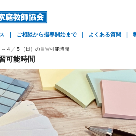
ス
｜
ご相談から指導開始まで
｜
よくある質問
｜
指導
指導
指導
KYO予備校
）～４／５（日）の自習可能時間
習可能時間