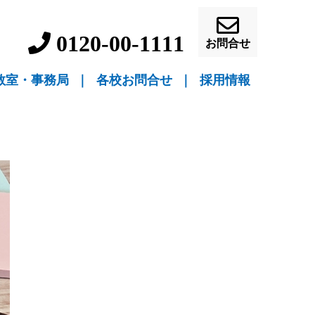
0120-00-1111
お問合せ
教室・事務局
｜
各校お問合せ
｜
採用情報
▼ 教室指導
▼ 自宅指導
盛岡駅前校（教室指導）
盛岡中ノ橋校（教室指導）
盛岡月が丘校（教室指導）
花巻吹張校（教室指導）
北上本部校（教室指導）
水沢駅前校（教室指導）
一関駅前校（教室指導）
一関桜町校（教室指導）
宮古駅前校（教室指導）
釜石校（教室指導）
盛岡事務局（自宅指導）
花巻事務局（自宅指導）
北上事務局（自宅指導）
水沢事務局（自宅指導）
一関事務局（自宅指導）
宮古事務局（自宅指導）
釜石事務局（自宅指導）
営業員・事務員募
教師募集