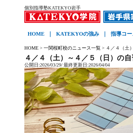
個別指導塾KATEKYO岩手
HOME
｜
KATEKYOの強み
｜
指導コー
小学生
中学生
高校生
KATE
HOME
>
一関桜町校のニュース一覧
>
４／４（土
４／４（土）～４／５（日）の自
公開日:2026/03/29/ 最終更新日:2026/04/04