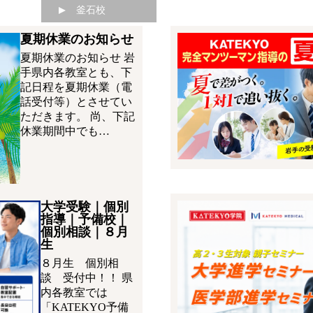
釜石校
夏期休業のお知らせ
夏期休業のお知らせ 岩
手県内各教室とも、下
記日程を夏期休業（電
話受付等）とさせてい
ただきます。 尚、下記
休業期間中でも…
大学受験｜個別
指導｜予備校｜
個別相談｜８月
生
８月生 個別相
談 受付中！！ 県
内各教室では
「KATEKYO予備