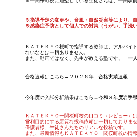
※一関桜町校に通塾している生徒さんは、一関駅
※指導予定の変更や、台風・自然災害等により、
※感染症予防として個人での対策（うがい、手洗
ＫＡＴＥＫＹＯ桜町で指導する教師は、アルバイ
ないなどは一切ありません。
また、動画ではなく、先生が教える塾です。「
一
合格速報はこちら→
２０２６年 合格実績速報
今年度の入試分析結果はこちら→
令和８年度岩手
ＫＡＴＥＫＹＯ一関桜町校の口コミ（レビュー）
営利目的にする悪質な投稿依頼は一切しておりま
保護者様、生徒さんたちのリアルな投稿です。
また、最新情報もＫＡＴＥＫＹＯ一関桜町校の情