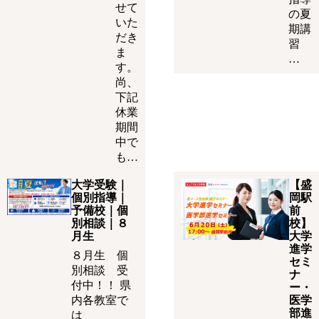
せて
の夏
いた
期講
だき
習
ま
…
す。
尚、
下記
休業
期間
中で
も…
大学受験｜
【盛
個別指導｜
岡駅
予備校｜個
前
別相談｜８
校】
月生
大学
進学
８月生 個
セミ
別相談 受
ナ
付中！！ 県
ー・
内各教室で
医学
部進
は