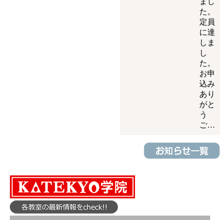
まし
た。
定員
に達
しま
し
た。
お申
込み
あり
がと
う
ご…