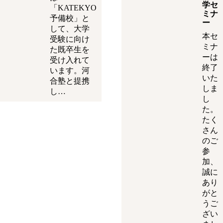
学セ
「KATEKYO
ミナ
予備校」と
ー
して、大学
本セ
受験に向け
ミナ
た既卒生を
ーは
受け入れて
終了
います。河
いた
合塾と提携
しま
し…
し
た。
たく
さん
のご
参
加、
誠に
あり
がと
うご
ざい