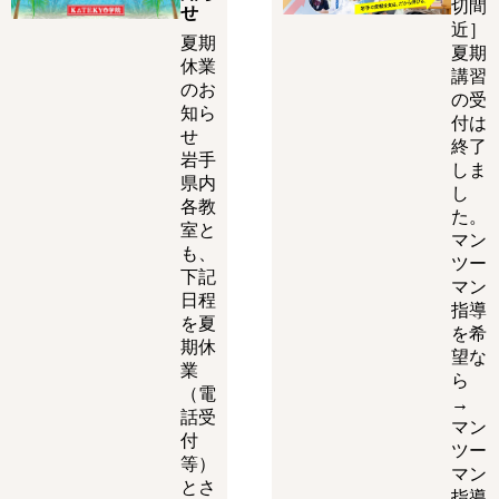
切間
せ
近］
夏期
夏期
休業
講習
のお
の受
知ら
付は
せ
終了
岩手
しま
県内
し
各教
た。
室と
マン
も、
ツー
下記
マン
日程
指導
を夏
を希
期休
望な
業
ら
（電
→
話受
マン
付
ツー
等）
マン
とさ
指導