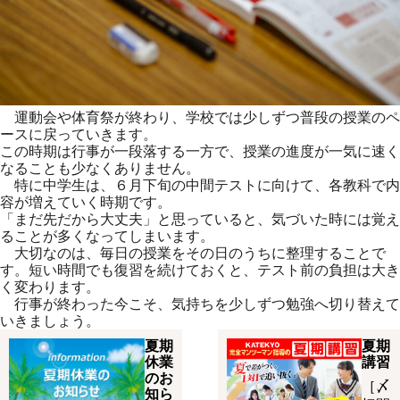
運動会や体育祭が終わり、学校では少しずつ普段の授業のペ
ースに戻っていきます。
この時期は行事が一段落する一方で、授業の進度が一気に速く
なることも少なくありません。
特に中学生は、６月下旬の中間テストに向けて、各教科で内
容が増えていく時期です。
「まだ先だから大丈夫」と思っていると、気づいた時には覚え
ることが多くなってしまいます。
大切なのは、毎日の授業をその日のうちに整理することで
す。短い時間でも復習を続けておくと、テスト前の負担は大き
く変わります。
行事が終わった今こそ、気持ちを少しずつ勉強へ切り替えて
いきましょう。
夏期
夏期
休業
講習
のお
［〆
知ら