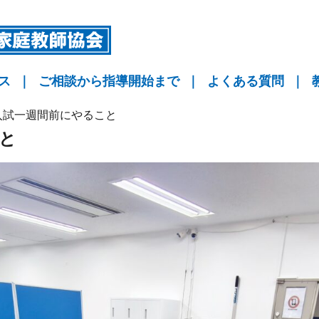
ス
｜
ご相談から指導開始まで
｜
よくある質問
｜
指導
指導
指導
KYO予備校
入試一週間前にやること
と