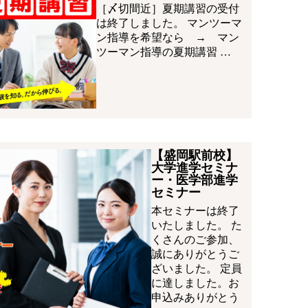
［〆切間近］夏期講習の受付
は終了しました。 マンツーマ
ン指導を希望なら → マン
ツーマン指導の夏期講習 …
【盛岡駅前校】
大学進学セミナ
ー・医学部進学
セミナー
本セミナーは終了
いたしました。 た
くさんのご参加、
誠にありがとうご
ざいました。 定員
に達しました。お
申込みありがとう