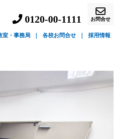
0120-00-1111
お問合せ
教室・事務局
｜
各校お問合せ
｜
採用情報
▼ 教室指導
▼ 自宅指導
盛岡駅前校（教室指導）
盛岡中ノ橋校（教室指導）
盛岡月が丘校（教室指導）
花巻吹張校（教室指導）
北上本部校（教室指導）
水沢駅前校（教室指導）
一関駅前校（教室指導）
一関桜町校（教室指導）
宮古駅前校（教室指導）
釜石校（教室指導）
盛岡事務局（自宅指導）
花巻事務局（自宅指導）
北上事務局（自宅指導）
水沢事務局（自宅指導）
一関事務局（自宅指導）
宮古事務局（自宅指導）
釜石事務局（自宅指導）
営業員・事務員募
教師募集