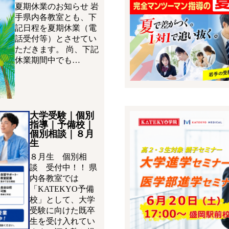
夏期休業のお知らせ 岩
手県内各教室とも、下
記日程を夏期休業（電
話受付等）とさせてい
ただきます。 尚、下記
休業期間中でも…
大学受験｜個別
指導｜予備校｜
個別相談｜８月
生
８月生 個別相
談 受付中！！ 県
内各教室では
「KATEKYO予備
校」として、大学
受験に向けた既卒
生を受け入れてい