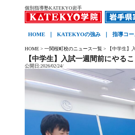
個別指導塾KATEKYO岩手
HOME
｜
KATEKYOの強み
｜
指導コー
小学生
中学生
高校生
KATE
HOME
>
一関桜町校のニュース一覧
>
【中学生】
【中学生】入試一週間前にやるこ
公開日:2026/02/24/