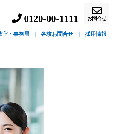
0120-00-1111
お問合せ
教室・事務局
｜
各校お問合せ
｜
採用情報
▼ 教室指導
▼ 自宅指導
盛岡駅前校（教室指導）
盛岡中ノ橋校（教室指導）
盛岡月が丘校（教室指導）
花巻吹張校（教室指導）
北上本部校（教室指導）
水沢駅前校（教室指導）
一関駅前校（教室指導）
一関桜町校（教室指導）
宮古駅前校（教室指導）
釜石校（教室指導）
盛岡事務局（自宅指導）
花巻事務局（自宅指導）
北上事務局（自宅指導）
水沢事務局（自宅指導）
一関事務局（自宅指導）
宮古事務局（自宅指導）
釜石事務局（自宅指導）
営業員・事務員募
教師募集