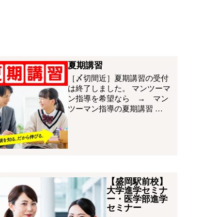
夏期講習
［〆切間近］夏期講習の受付
は終了しました。 マンツーマ
ン指導を希望なら → マン
ツーマン指導の夏期講習 …
【盛岡駅前校】
大学進学セミナ
ー・医学部進学
セミナー