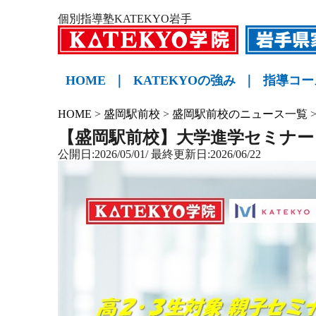
個別指導塾KATEKYO岩手
HOME
｜
KATEKYOの強み
｜
指導コー
小学生
中学生
高校生
KATE
HOME
>
盛岡駅前校
>
盛岡駅前校のニュース一覧
【盛岡駅前校】大学進学セミナー
公開日:2026/05/01/ 最終更新日:2026/06/22