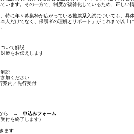
れています。その一方で、制度が複雑化しているため、正しい
ら、特に年々募集枠が広がっている推薦系入試についても、具
徒本人だけでなく、保護者の理解とサポート」がこれまで以上
い。
について解説
な対策をお伝えします
を解説
ご参加ください
先行案内／先行受付
ちらから →
申込みフォーム
第受付を終了します）
だきます