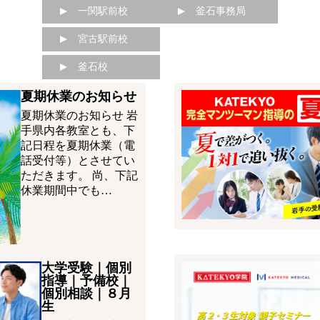
一関駅前校
釜石事務局
宮古駅前校
釜石校
夏期休業のお知らせ
夏期休業のお知らせ 岩
手県内各教室とも、下
記日程を夏期休業（電
話受付等）とさせてい
ただきます。 尚、下記
休業期間中でも…
大学受験｜個別
指導｜予備校｜
個別相談｜８月
生