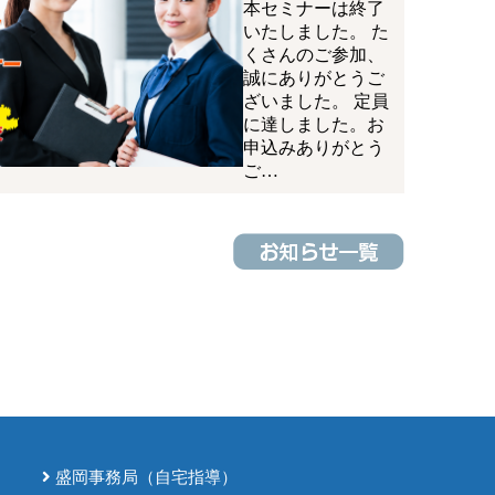
本セミナーは終了
いたしました。 た
くさんのご参加、
誠にありがとうご
ざいました。 定員
に達しました。お
申込みありがとう
ご…
盛岡事務局（自宅指導）