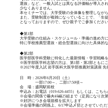
選抜」など、一般入試とは異なる評価軸が導入さ
少なくありません。
本セミナーでは、大学受験の全体像を整理しなが
また、受験制度が複雑になっていることで、「生
となっておりますので、ぜひ親子でご参加くださ
◆第1部
大学受験の仕組み・スケジュール・準備の進め方
特に学校推薦型選抜・総合型選抜に向けた具体的
◆第2部
医学部医学科受験に特化した最新情報・学習戦略
※医学部医学科志望の方は、第1部・第2部ともに
※2027年度入試 岩手医科大医学部推薦対策講座 
日 時：2026年6月20日（土）
一部17:00～、二部17:50頃～
会 場：盛岡駅前校
申込み：お電話（019-626-4455）もしくは、こ
※会場の関係で
最大15組
25組まで（定員になり次
※好評につき会場規模を拡大します
※会場準備の関係上、6/17申込〆切とさせていた