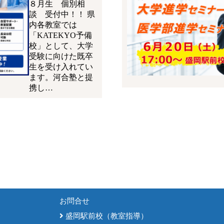
８月生 個別相
談 受付中！！ 県
内各教室では
「KATEKYO予備
校」として、大学
受験に向けた既卒
生を受け入れてい
ます。河合塾と提
携し…
お問合せ
盛岡駅前校（教室指導）