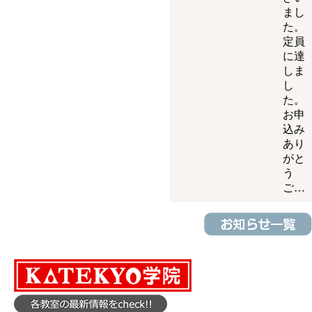
まし
た。
定員
に達
しま
し
た。
お申
込み
あり
がと
う
ご…