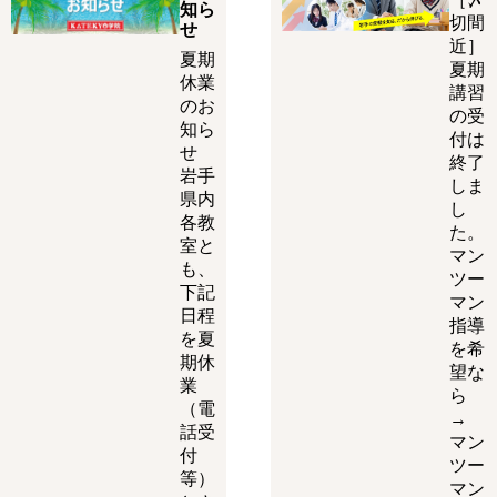
知ら
切間
せ
近］
夏期
夏期
休業
講習
のお
の受
知ら
付は
せ
終了
岩手
しま
県内
し
各教
た。
室と
マン
も、
ツー
下記
マン
日程
指導
を夏
を希
期休
望な
業
ら
（電
→
話受
マン
付
ツー
等）
マン