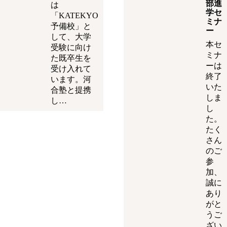
部進
は
学セ
「KATEKYO
ミナ
予備校」と
ー
して、大学
本セ
受験に向け
ミナ
た既卒生を
ーは
受け入れて
終了
います。河
いた
合塾と提携
しま
し…
し
た。
たく
さん
のご
参
加、
誠に
あり
がと
うご
ざい