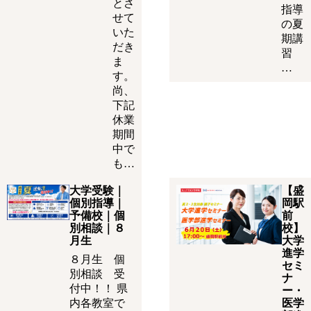
とさ
指導
せて
の夏
いた
期講
だき
習
ま
…
す。
尚、
下記
休業
期間
中で
も…
大学受験｜
【盛
個別指導｜
岡駅
予備校｜個
前
別相談｜８
校】
月生
大学
進学
８月生 個
セミ
別相談 受
ナ
付中！！ 県
ー・
内各教室で
医学