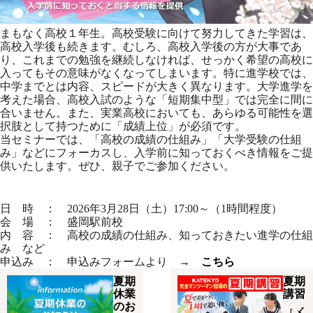
まもなく高校１年生。高校受験に向けて努力してきた学習は、
高校入学後も続きます。むしろ、高校入学後の方が大事であ
り、これまでの勉強を継続しなければ、せっかく希望の高校に
入ってもその意味がなくなってしまいます。特に進学校では、
中学までとは内容、スピードが大きく異なります。大学進学を
考えた場合、高校入試のような「短期集中型」では完全に間に
合いません。また、実業高校においても、あらゆる可能性を選
択肢として持つために「成績上位」が必須です。
当セミナーでは、「高校の成績の仕組み」「大学受験の仕組
み」などにフォーカスし、入学前に知っておくべき情報をご提
供いたします。ぜひ、親子でご参加ください。
日 時 ： 2026年3月28日（土）17:00～（1時間程度）
会 場 ： 盛岡駅前校
内 容 ： 高校の成績の仕組み、知っておきたい進学の仕組
み など
申込み ： 申込みフォームより →
こちら
夏期
夏期
休業
講習
のお
［〆