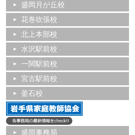
盛岡月が丘校
花巻吹張校
北上本部校
水沢駅前校
一関駅前校
宮古駅前校
釜石校
盛岡事務局