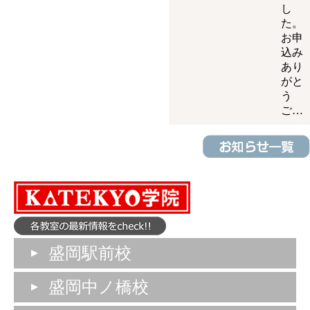
し
た。
お申
込み
あり
がと
う
ご…
盛岡駅前校
盛岡中ノ橋校