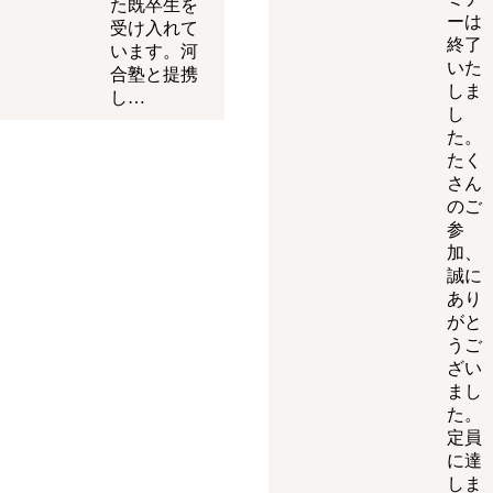
た既卒生を
ーは
受け入れて
終了
います。河
いた
合塾と提携
しま
し…
し
た。
たく
さん
のご
参
加、
誠に
あり
がと
うご
ざい
まし
た。
定員
に達
しま