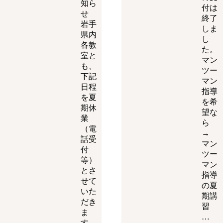
知ら
付は
せ
終了
岩手
しま
県内
し
各教
た。
室と
マン
も、
ツー
下記
マン
日程
指導
を夏
を希
期休
望な
業
ら
（電
→
話受
マン
付
ツー
等）
マン
とさ
指導
せて
の夏
いた
期講
だき
習
ま
…
す。