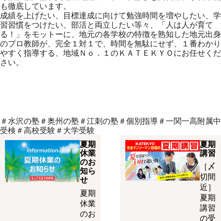
も徹底しています。
成績を上げたい、目標達成に向けて勉強時間を増やしたい、学
習習慣をつけたい、部活と両立したい等々、「人は人が育て
る！」をモットーに、地元の各学校の特徴を熟知した地元出身
のプロ教師が、完全１対１で、時間を無駄にせず、１番わかり
やすく指導する、地域Ｎｏ．１のＫＡＴＥＫＹＯにお任せくだ
さい。
＃水沢の塾＃奥州の塾＃江刺の塾＃個別指導＃一関一高附属中
受検＃高校受験＃大学受験
夏期
夏期
休業
講習
のお
［〆
知ら
切間
せ
近］
夏期
夏期
休業
講習
のお
の受