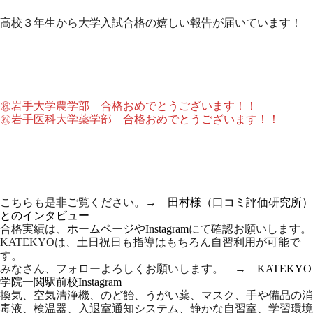
高校３年生から大学入試合格の嬉しい報告が届いています！
㊗岩手大学農学部 合格おめでとうございます！！
㊗岩手医科大学薬学部 合格おめでとうございます！！
こちらも是非ご覧ください。→
田村様（口コミ評価研究所）
とのインタビュー
合格実績は、
ホームページ
や
Instagram
にて確認お願いします。
KATEKYOは、土日祝日も指導はもちろん自習利用が可能で
す。
みなさん、フォローよろしくお願いします。 →
KATEKYO
学院一関駅前校Instagram
換気、空気清浄機、のど飴、うがい薬、マスク、手や備品の消
毒液、検温器、入退室通知システム、静かな自習室、学習環境