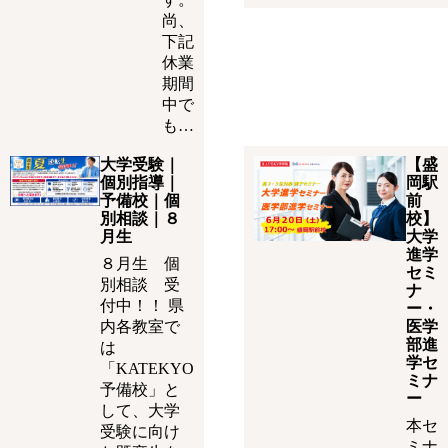
尚、
下記
休業
期間
中で
も…
大学受験｜
【盛
個別指導｜
岡駅
予備校｜個
前
別相談｜８
校】
月生
大学
進学
８月生 個
セミ
別相談 受
ナ
付中！！ 県
ー・
内各教室で
医学
部進
は
学セ
「KATEKYO
ミナ
予備校」と
ー
して、大学
本セ
受験に向け
ミナ