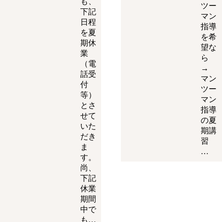
も、
ツー
下記
マン
日程
指導
を夏
を希
期休
望な
業
ら
（電
→
話受
マン
付
ツー
等）
マン
とさ
指導
せて
の夏
いた
期講
だき
習
ま
…
す。
尚、
下記
休業
期間
中で
も…