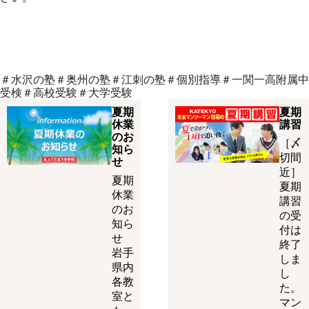
＃水沢の塾＃奥州の塾＃江刺の塾＃個別指導＃一関一高附属中
受検＃高校受験＃大学受験
夏期
夏期
休業
講習
のお
［〆
知ら
切間
せ
近］
夏期
夏期
休業
講習
のお
の受
知ら
付は
せ
終了
岩手
しま
県内
し
各教
た。
室と
マン