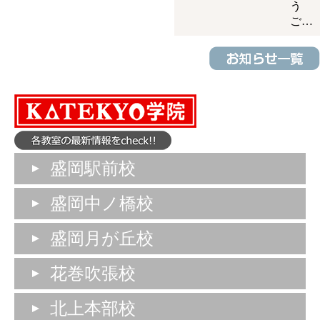
う
ご…
盛岡駅前校
盛岡中ノ橋校
盛岡月が丘校
花巻吹張校
北上本部校