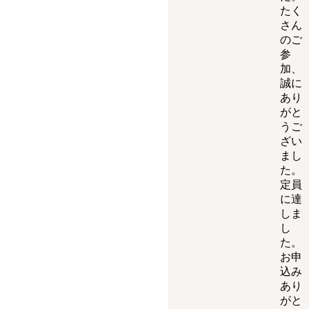
たく
さん
のご
参
加、
誠に
あり
がと
うご
ざい
まし
た。
定員
に達
しま
し
た。
お申
込み
あり
がと