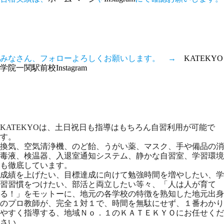
みなさん、フォローよろしくお願いします。 →
KATEKYO
学院一関駅前校Instagram
KATEKYOは、土日祝日も指導はもちろん自習利用が可能で
す。
換気、空気清浄機、のど飴、うがい薬、マスク、手や備品の消
毒液、検温器、入退室通知システム、静かな自習室、学習環境
も徹底しています。
成績を上げたい、目標達成に向けて勉強時間を増やしたい、学
習習慣をつけたい、部活と両立したい等々、「人は人が育て
る！」をモットーに、地元の各学校の特徴を熟知した地元出身
のプロ教師が、完全１対１で、時間を無駄にせず、１番わかり
やすく指導する、地域Ｎｏ．１のＫＡＴＥＫＹＯにお任せくだ
さい。