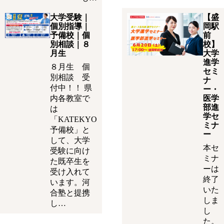
大学受験｜
【盛
個別指導｜
岡駅
予備校｜個
前
別相談｜８
校】
月生
大学
進学
８月生 個
セミ
別相談 受
ナ
付中！！ 県
ー・
内各教室で
医学
部進
は
学セ
「KATEKYO
ミナ
予備校」と
ー
して、大学
本セ
受験に向け
ミナ
た既卒生を
ーは
受け入れて
終了
います。河
いた
合塾と提携
しま
し…
し
た。