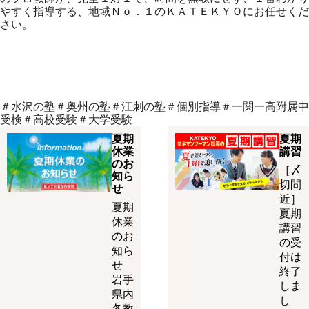
やすく指導する、地域Ｎｏ．１のＫＡＴＥＫＹＯにお任せくだ
さい。
＃水沢の塾＃奥州の塾＃江刺の塾＃個別指導＃一関一高附属中
受検＃高校受験＃大学受験
夏期
夏期
休業
講習
のお
［〆
知ら
切間
せ
近］
夏期
夏期
休業
講習
のお
の受
知ら
付は
せ
終了
岩手
しま
県内
し
各教