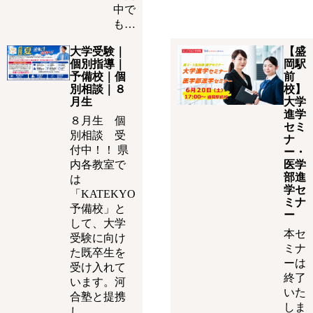
中で
も…
大学受験｜
【盛
個別指導｜
岡駅
予備校｜個
前
別相談｜８
校】
月生
大学
進学
８月生 個
セミ
別相談 受
ナ
付中！！ 県
ー・
内各教室で
医学
部進
は
学セ
「KATEKYO
ミナ
予備校」と
ー
して、大学
本セ
受験に向け
ミナ
た既卒生を
ーは
受け入れて
終了
います。河
いた
合塾と提携
しま
し…