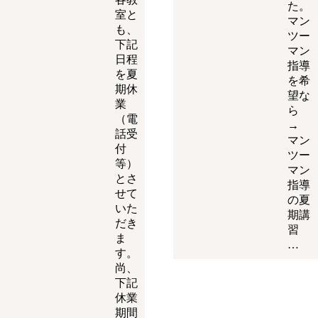
た。
室と
マン
も、
ツー
下記
マン
日程
指導
を夏
を希
期休
望な
業
ら
（電
→
話受
マン
付
ツー
等）
マン
とさ
指導
せて
の夏
いた
期講
だき
習
ま
…
す。
尚、
下記
休業
期間