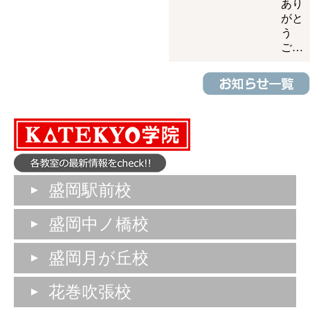
あり
がと
う
ご…
盛岡駅前校
盛岡中ノ橋校
盛岡月が丘校
花巻吹張校