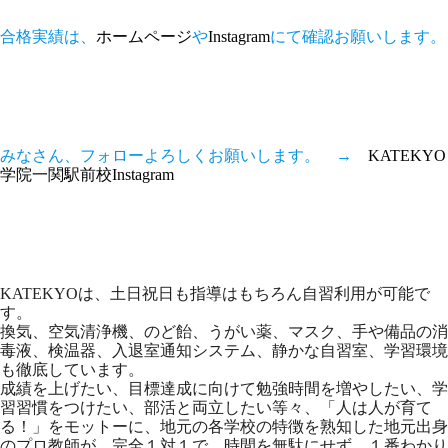
合格実績は、
ホームページ
や
Instagram
にて確認お願いします。
みなさん、フォローよろしくお願いします。 →
KATEKYO
学院一関駅前校Instagram
KATEKYOは、土日祝日も指導はもちろん自習利用が可能で
す。
換気、空気清浄機、のど飴、うがい薬、マスク、手や備品の消
毒液、検温器、入退室通知システム、静かな自習室、学習環境
も徹底しています。
成績を上げたい、目標達成に向けて勉強時間を増やしたい、学
習習慣をつけたい、部活と両立したい等々、「人は人が育て
る！」をモットーに、地元の各学校の特徴を熟知した地元出身
のプロ教師が、完全１対１で、時間を無駄にせず、１番わかり