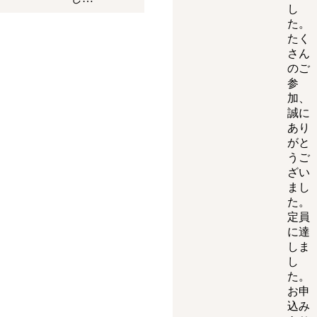
し
た。
たく
さん
のご
参
加、
誠に
あり
がと
うご
ざい
まし
た。
定員
に達
しま
し
た。
お申
込み