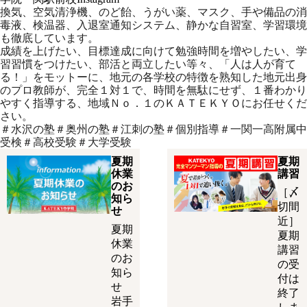
換気、空気清浄機、のど飴、うがい薬、マスク、手や備品の消
毒液、検温器、入退室通知システム、静かな自習室、学習環境
も徹底しています。
成績を上げたい、目標達成に向けて勉強時間を増やしたい、学
習習慣をつけたい、部活と両立したい等々、「人は人が育て
る！」をモットーに、地元の各学校の特徴を熟知した地元出身
のプロ教師が、完全１対１で、時間を無駄にせず、１番わかり
やすく指導する、地域Ｎｏ．１のＫＡＴＥＫＹＯにお任せくだ
さい。
＃水沢の塾＃奥州の塾＃江刺の塾＃個別指導＃一関一高附属中
受検＃高校受験＃大学受験
夏期
夏期
休業
講習
のお
［〆
知ら
切間
せ
近］
夏期
夏期
休業
講習
のお
の受
知ら
付は
せ
終了
岩手