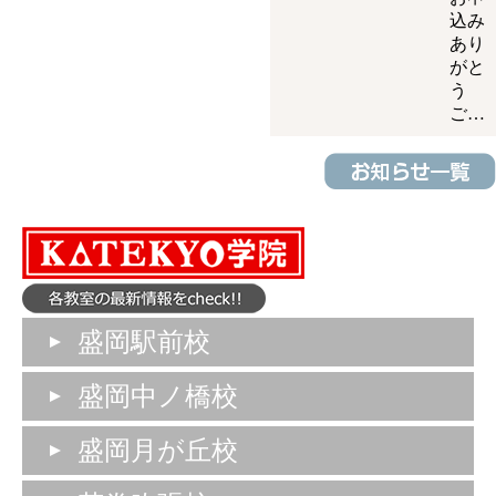
込み
あり
がと
う
ご…
盛岡駅前校
盛岡中ノ橋校
盛岡月が丘校