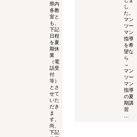
しま
県内
し
各教
た。
室と
マン
も、
ツー
下記
マン
日程
指導
を夏
を希
期休
望な
業
ら
（電
→
話受
マン
付
ツー
等）
マン
とさ
指導
せて
の夏
いた
期講
だき
習
ま
…
す。
尚、
下記