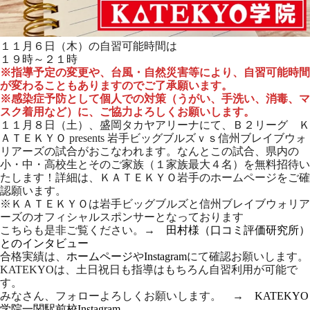
１１月６日（木）の自習可能時間は
１９時～２１時
※指導予定の変更や、台風・自然災害等により、自習可能時間
が変わることもありますのでご了承願います。
※感染症予防として個人での対策（うがい、手洗い、消毒、マ
スク着用など）に、ご協力よろしくお願いします。
１１月８日（土）、盛岡タカヤアリーナにて、Ｂ２リーグ Ｋ
ＡＴＥＫＹＯ presents 岩手ビッグブルズｖｓ信州ブレイブウォ
リアーズの試合がおこなわれます。なんとこの試合、県内の
小・中・高校生とそのご家族（１家族最大４名）を無料招待い
たします！詳細は、ＫＡＴＥＫＹＯ岩手のホームページをご確
認願います。
※ＫＡＴＥＫＹＯは岩手ビッグブルズと信州ブレイブウォリア
ーズのオフィシャルスポンサーとなっております
こちらも是非ご覧ください。→
田村様（口コミ評価研究所）
とのインタビュー
合格実績は、
ホームページ
や
Instagram
にて確認お願いします。
KATEKYOは、土日祝日も指導はもちろん自習利用が可能で
す。
みなさん、フォローよろしくお願いします。 →
KATEKYO
学院一関駅前校Instagram