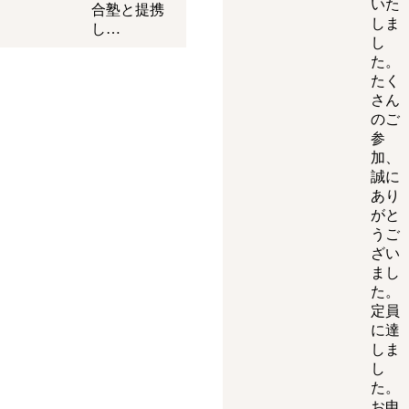
いた
合塾と提携
しま
し…
し
た。
たく
さん
のご
参
加、
誠に
あり
がと
うご
ざい
まし
た。
定員
に達
しま
し
た。
お申