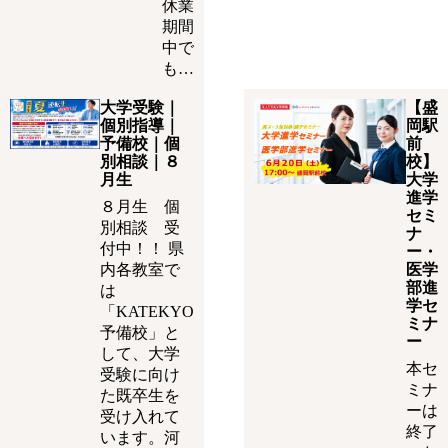
休業
期間
中で
も…
大学受験｜
【盛
個別指導｜
岡駅
予備校｜個
前
別相談｜８
校】
月生
大学
進学
８月生 個
セミ
別相談 受
ナ
付中！！ 県
ー・
内各教室で
医学
部進
は
学セ
「KATEKYO
ミナ
予備校」と
ー
して、大学
本セ
受験に向け
ミナ
た既卒生を
ーは
受け入れて
終了
います。河