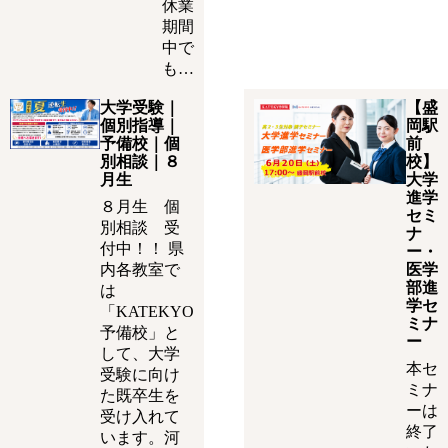
休業
期間
中で
も…
大学受験｜
【盛
個別指導｜
岡駅
予備校｜個
前
別相談｜８
校】
月生
大学
進学
８月生 個
セミ
別相談 受
ナ
付中！！ 県
ー・
内各教室で
医学
部進
は
学セ
「KATEKYO
ミナ
予備校」と
ー
して、大学
本セ
受験に向け
ミナ
た既卒生を
ーは
受け入れて
終了
います。河