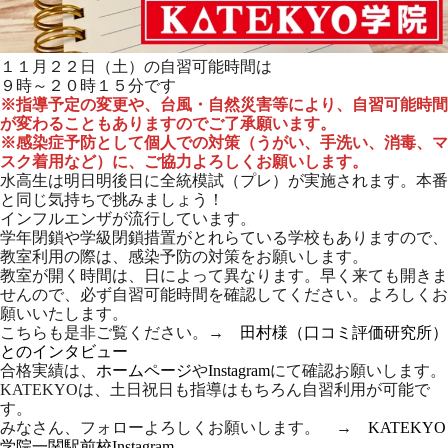
１１月２２日（土）の自習可能時間は
９時～２０時１５分です
※指導予定の変更や、台風・自然災害等により、自習可能時間
が変わることもありますのでご了承願います。
※感染症予防として個人での対策（うがい、手洗い、消毒、マ
スク着用など）に、ご協力よろしくお願いします。
水高生は明日明後日に全統模試（プレ）が実施されます。本番
と同じ気持ちで挑みましょう！
インフルエンザが流行しています。
学年閉鎖や学級閉鎖措置がとれらている学校もありますので、
教室利用の際は、感染予防の対策をお願いします。
教室が開く時間は、日によって異なります。早く来ても開きま
せんので、必ず自習可能時間を確認してください。よろしくお
願いいたします。
こちらも是非ご覧ください。→
田村様（口コミ評価研究所）
とのインタビュー
合格実績は、
ホームページ
や
Instagram
にて確認お願いします。
KATEKYOは、土日祝日も指導はもちろん自習利用が可能で
す。
みなさん、フォローよろしくお願いします。 →
KATEKYO
学院一関駅前校Instagram