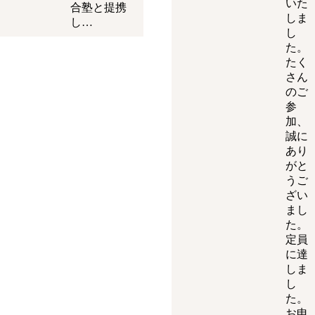
いた
合塾と提携
しま
し…
し
た。
たく
さん
のご
参
加、
誠に
あり
がと
うご
ざい
まし
た。
定員
に達
しま
し
た。
お申