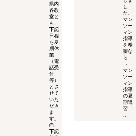
しま
県内
し
各教
た。
室と
マン
も、
ツー
下記
マン
日程
指導
を夏
を希
期休
望な
業
ら
（電
→
話受
マン
付
ツー
等）
マン
とさ
指導
せて
の夏
いた
期講
だき
習
ま
…
す。
尚、
下記