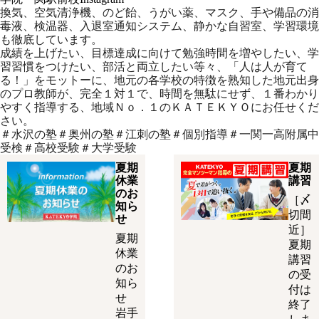
換気、空気清浄機、のど飴、うがい薬、マスク、手や備品の消
毒液、検温器、入退室通知システム、静かな自習室、学習環境
も徹底しています。
成績を上げたい、目標達成に向けて勉強時間を増やしたい、学
習習慣をつけたい、部活と両立したい等々、「人は人が育て
る！」をモットーに、地元の各学校の特徴を熟知した地元出身
のプロ教師が、完全１対１で、時間を無駄にせず、１番わかり
やすく指導する、地域Ｎｏ．１のＫＡＴＥＫＹＯにお任せくだ
さい。
＃水沢の塾＃奥州の塾＃江刺の塾＃個別指導＃一関一高附属中
受検＃高校受験＃大学受験
夏期
夏期
休業
講習
のお
［〆
知ら
切間
せ
近］
夏期
夏期
休業
講習
のお
の受
知ら
付は
せ
終了
岩手