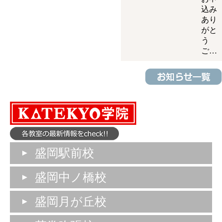
込み
あり
がと
う
ご…
盛岡駅前校
盛岡中ノ橋校
盛岡月が丘校