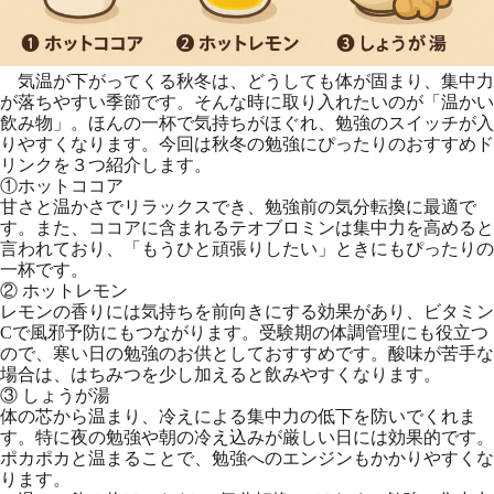
気温が下がってくる秋冬は、どうしても体が固まり、集中力
が落ちやすい季節です。そんな時に取り入れたいのが「温かい
飲み物」。ほんの一杯で気持ちがほぐれ、勉強のスイッチが入
りやすくなります。今回は秋冬の勉強にぴったりのおすすめド
リンクを３つ紹介します。
①ホットココア
甘さと温かさでリラックスでき、勉強前の気分転換に最適で
す。また、ココアに含まれるテオブロミンは集中力を高めると
言われており、「もうひと頑張りしたい」ときにもぴったりの
一杯です。
② ホットレモン
レモンの香りには気持ちを前向きにする効果があり、ビタミン
Cで風邪予防にもつながります。受験期の体調管理にも役立つ
ので、寒い日の勉強のお供としておすすめです。酸味が苦手な
場合は、はちみつを少し加えると飲みやすくなります。
③ しょうが湯
体の芯から温まり、冷えによる集中力の低下を防いでくれま
す。特に夜の勉強や朝の冷え込みが厳しい日には効果的です。
ポカポカと温まることで、勉強へのエンジンもかかりやすくな
ります。