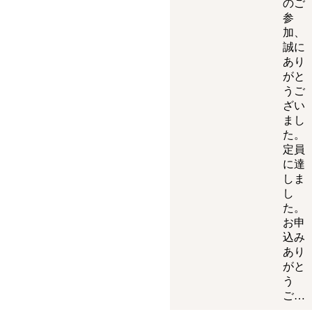
のご
参
加、
誠に
あり
がと
うご
ざい
まし
た。
定員
に達
しま
し
た。
お申
込み
あり
がと
う
ご…