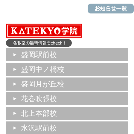
盛岡駅前校
盛岡中ノ橋校
盛岡月が丘校
花巻吹張校
北上本部校
水沢駅前校