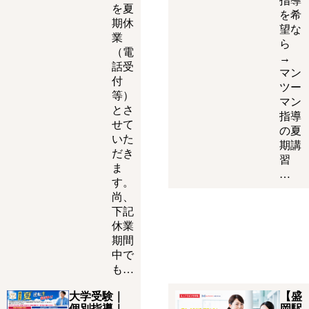
指導
を夏
を希
期休
望な
業
ら
（電
→
話受
マン
付
ツー
等）
マン
とさ
指導
せて
の夏
いた
期講
だき
習
ま
…
す。
尚、
下記
休業
期間
中で
も…
大学受験｜
【盛
個別指導｜
岡駅