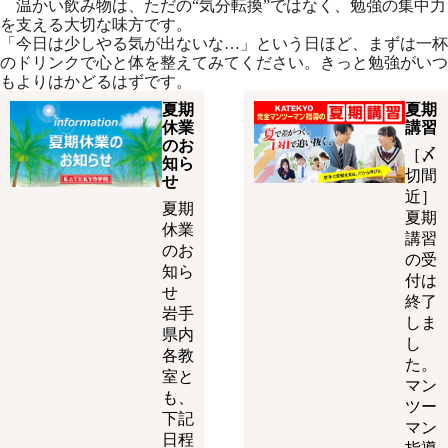
温かい飲み物は、ただの“気分転換”ではなく、勉強の集中力
を支える大切な味方です。
「今日は少しやる気が出ないな…」という日ほど、まずは一杯
のドリンクで心と体を整えてみてください。きっと勉強がいつ
もよりはかどるはずです。
夏期
夏期
休業
講習
のお
［〆
知ら
切間
せ
近］
夏期
夏期
休業
講習
のお
の受
知ら
付は
せ
終了
岩手
しま
県内
し
各教
た。
室と
マン
も、
ツー
下記
マン
日程