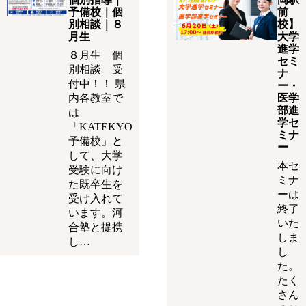
予備校｜個
前
別相談｜８
校】
月生
大学
進学
８月生 個
セミ
別相談 受
ナ
付中！！ 県
ー・
内各教室で
医学
部進
は
学セ
「KATEKYO
ミナ
予備校」と
ー
して、大学
本セ
受験に向け
ミナ
た既卒生を
ーは
受け入れて
終了
います。河
いた
合塾と提携
しま
し…
し
た。
たく
さん