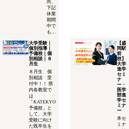
尚、
下記
休業
期間
中で
も…
大学受験｜
【盛
個別指導｜
岡駅
予備校｜個
前
別相談｜８
校】
月生
大学
進学
８月生 個
セミ
別相談 受
ナ
付中！！ 県
ー・
内各教室で
医学
部進
は
学セ
「KATEKYO
ミナ
予備校」と
ー
して、大学
本セ
受験に向け
ミナ
た既卒生を