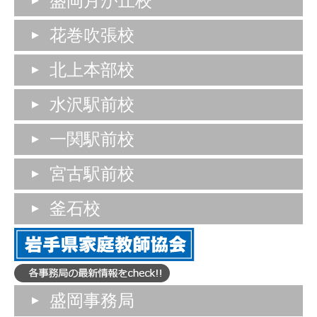
盛岡月が丘校
花巻吹張校
北上本部校
水沢駅前校
一関駅前校
宮古駅前校
釜石校
盛岡事務局