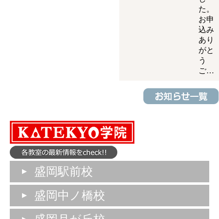
た。
お申
込み
あり
がと
う
ご…
盛岡駅前校
盛岡中ノ橋校