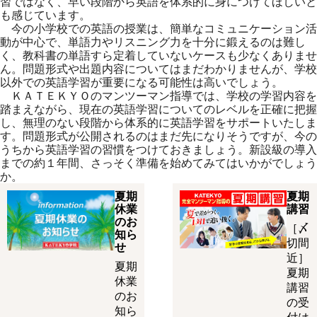
習ではなく、早い段階から英語を体系的に身につけてほしいと
も感じています。
今の小学校での英語の授業は、簡単なコミュニケーション活
動が中心で、単語力やリスニング力を十分に鍛えるのは難し
く、教科書の単語すら定着していないケースも少なくありませ
ん。問題形式や出題内容についてはまだわかりませんが、学校
以外での英語学習が重要になる可能性は高いでしょう。
ＫＡＴＥＫＹＯのマンツーマン指導では、学校の学習内容を
踏まえながら、現在の英語学習についてのレベルを正確に把握
し、無理のない段階から体系的に英語学習をサポートいたしま
す。問題形式が公開されるのはまだ先になりそうですが、今の
うちから英語学習の習慣をつけておきましょう。新設級の導入
までの約１年間、さっそく準備を始めてみてはいかがでしょう
か。
夏期
夏期
休業
講習
のお
［〆
知ら
切間
せ
近］
夏期
夏期
休業
講習
のお
の受
知ら