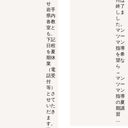
付は
せ
終了
岩手
しま
県内
し
各教
た。
室と
マン
も、
ツー
下記
マン
日程
指導
を夏
を希
期休
望な
業
ら
（電
→
話受
マン
付
ツー
等）
マン
とさ
指導
せて
の夏
いた
期講
だき
習
ま
…
す。