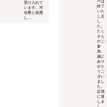
ーは
受け入れて
終了
います。河
いた
合塾と提携
しま
し…
し
た。
たく
さん
のご
参
加、
誠に
あり
がと
うご
ざい
まし
た。
定員
に達
しま
し