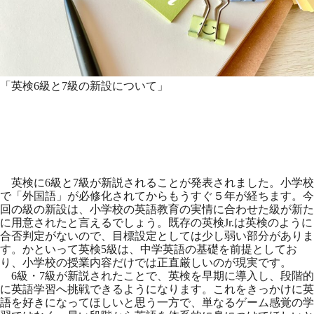
「英検6級と7級の新設について」
英検に6級と7級が新説されることが発表されました。小学校
で「外国語」が必修化されてからもうすぐ５年が経ちます。今
回の級の新設は、小学校の英語教育の実情に合わせた級が新た
に用意されたと言えるでしょう。既存の英検Jr.は英検のように
合否判定がないので、目標設定としては少し弱い部分がありま
す。かといって英検5級は、中学英語の基礎を前提としてお
り、小学校の授業内容だけでは正直厳しいのが現実です。
6級・7級が新説されたことで、英検を早期に導入し、段階的
に英語学習へ挑戦できるようになります。これをきっかけに英
語を好きになってほしいと思う一方で、単なるゲーム感覚の学