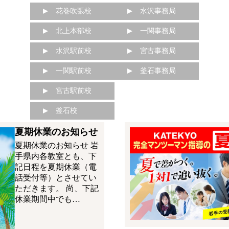
花巻吹張校
水沢事務局
北上本部校
一関事務局
水沢駅前校
宮古事務局
一関駅前校
釜石事務局
宮古駅前校
釜石校
夏期休業のお知らせ
夏期休業のお知らせ 岩
手県内各教室とも、下
記日程を夏期休業（電
話受付等）とさせてい
ただきます。 尚、下記
休業期間中でも…