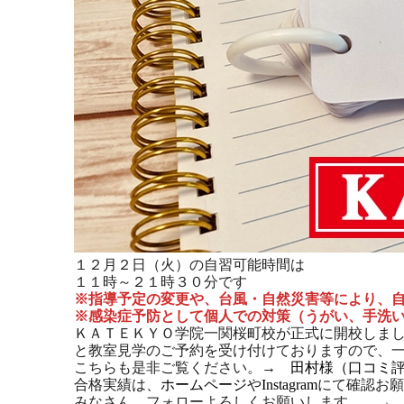
１２月２日（火）の自習可能時間は
１１時～２１時３０分です
※指導予定の変更や、台風・自然災害等により、
※感染症予防として個人での対策（うがい、手洗
ＫＡＴＥＫＹＯ学院一関桜町校が正式に開校しま
と教室見学のご予約を受け付けておりますので、
こちらも是非ご覧ください。→
田村様（口コミ
合格実績は、
ホームページ
や
Instagram
にて確認お願
みなさん、フォローよろしくお願いします。 