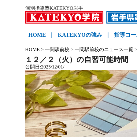
個別指導塾KATEKYO岩手
HOME
｜
KATEKYOの強み
｜
指導コー
小学生
中学生
高校生
KATE
HOME
>
一関駅前校
>
一関駅前校のニュース一覧
１２／２（火）の自習可能時間
公開日:2025/12/01/