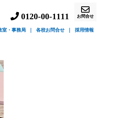
0120-00-1111
お問合せ
教室・事務局
｜
各校お問合せ
｜
採用情報
▼ 教室指導
▼ 自宅指導
盛岡駅前校（教室指導）
盛岡中ノ橋校（教室指導）
盛岡月が丘校（教室指導）
花巻吹張校（教室指導）
北上本部校（教室指導）
水沢駅前校（教室指導）
一関駅前校（教室指導）
一関桜町校（教室指導）
宮古駅前校（教室指導）
釜石校（教室指導）
盛岡事務局（自宅指導）
花巻事務局（自宅指導）
北上事務局（自宅指導）
水沢事務局（自宅指導）
一関事務局（自宅指導）
宮古事務局（自宅指導）
釜石事務局（自宅指導）
営業員・事務員募
教師募集