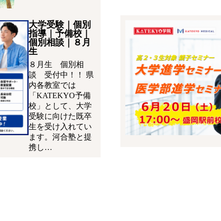
大学受験｜個別
指導｜予備校｜
個別相談｜８月
生
８月生 個別相
談 受付中！！ 県
内各教室では
「KATEKYO予備
校」として、大学
受験に向けた既卒
生を受け入れてい
ます。河合塾と提
携し…