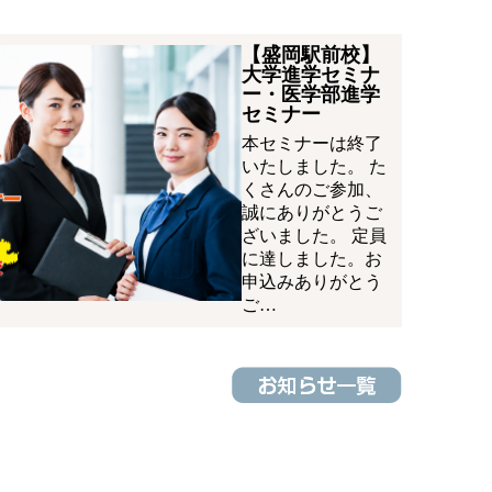
【盛岡駅前校】
大学進学セミナ
ー・医学部進学
セミナー
本セミナーは終了
いたしました。 た
くさんのご参加、
誠にありがとうご
ざいました。 定員
に達しました。お
申込みありがとう
ご…