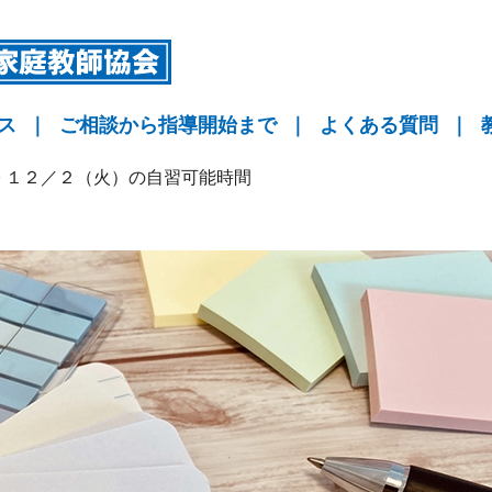
ス
｜
ご相談から指導開始まで
｜
よくある質問
｜
指導
指導
指導
KYO予備校
>
１２／２（火）の自習可能時間