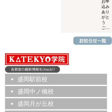
お申
込み
あり
がと
う
ご…
盛岡駅前校
盛岡中ノ橋校
盛岡月が丘校