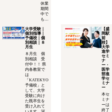
休業
期間
中で
も…
大学受験｜
【盛
個別指導｜
岡駅
予備校｜個
前
別相談｜８
校】
月生
大学
進学
８月生 個
セミ
別相談 受
ナ
付中！！ 県
ー・
内各教室で
医学
部進
は
学セ
「KATEKYO
ミナ
予備校」と
ー
して、大学
本セ
受験に向け
ミナ
た既卒生を
ーは
受け入れて
終了
います。河