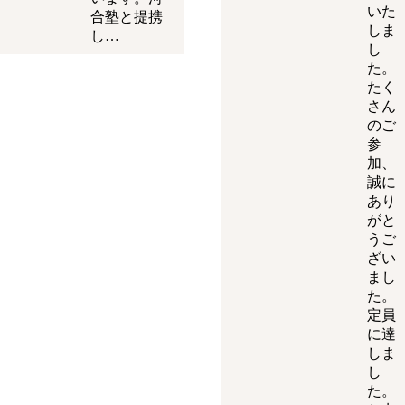
いた
合塾と提携
しま
し…
し
た。
たく
さん
のご
参
加、
誠に
あり
がと
うご
ざい
まし
た。
定員
に達
しま
し
た。