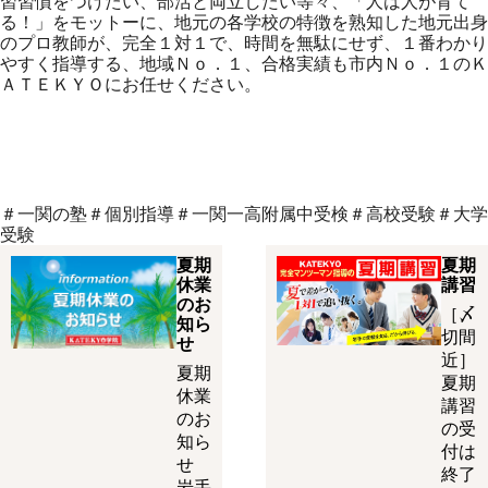
習習慣をつけたい、部活と両立したい等々、「人は人が育て
る！」をモットーに、地元の各学校の特徴を熟知した地元出身
のプロ教師が、完全１対１で、時間を無駄にせず、１番わかり
やすく指導する、地域Ｎｏ．１、合格実績も市内Ｎｏ．１のＫ
ＡＴＥＫＹＯにお任せください。
＃一関の塾＃個別指導＃一関一高附属中受検＃高校受験＃大学
受験
夏期
夏期
休業
講習
のお
［〆
知ら
切間
せ
近］
夏期
夏期
休業
講習
のお
の受
知ら
付は
せ
終了
岩手