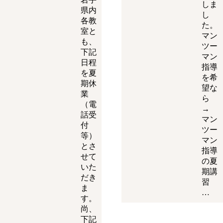
しま
県内
し
各教
た。
室と
マン
も、
ツー
下記
マン
日程
指導
を夏
を希
期休
望な
業
ら
（電
→
話受
マン
付
ツー
等）
マン
とさ
指導
せて
の夏
いた
期講
だき
習
ま
…
す。
尚、
下記