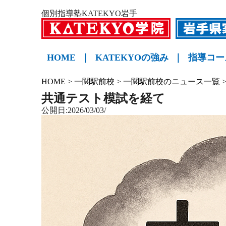
個別指導塾KATEKYO岩手
HOME
｜
KATEKYOの強み
｜
指導コー
小学生
中学生
高校生
KATE
HOME
>
一関駅前校
>
一関駅前校のニュース一覧
共通テスト模試を経て
公開日:2026/03/03/