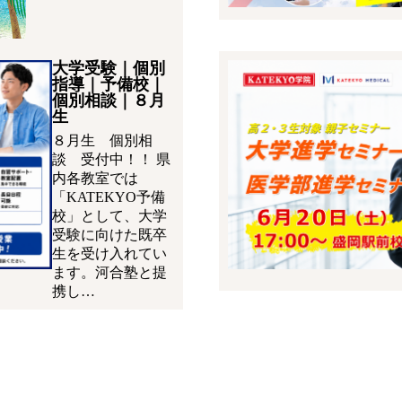
大学受験｜個別
指導｜予備校｜
個別相談｜８月
生
８月生 個別相
談 受付中！！ 県
内各教室では
「KATEKYO予備
校」として、大学
受験に向けた既卒
生を受け入れてい
ます。河合塾と提
携し…