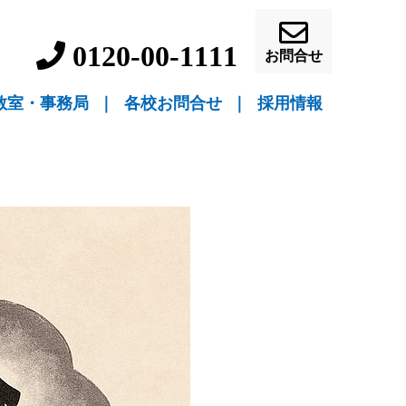
0120-00-1111
お問合せ
教室・事務局
｜
各校お問合せ
｜
採用情報
▼ 教室指導
▼ 自宅指導
盛岡駅前校（教室指導）
盛岡中ノ橋校（教室指導）
盛岡月が丘校（教室指導）
花巻吹張校（教室指導）
北上本部校（教室指導）
水沢駅前校（教室指導）
一関駅前校（教室指導）
一関桜町校（教室指導）
宮古駅前校（教室指導）
釜石校（教室指導）
盛岡事務局（自宅指導）
花巻事務局（自宅指導）
北上事務局（自宅指導）
水沢事務局（自宅指導）
一関事務局（自宅指導）
宮古事務局（自宅指導）
釜石事務局（自宅指導）
営業員・事務員募
教師募集