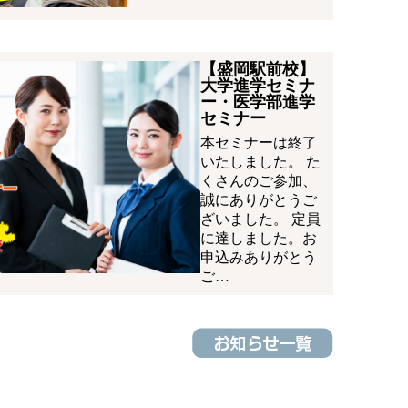
【盛岡駅前校】
大学進学セミナ
ー・医学部進学
セミナー
本セミナーは終了
いたしました。 た
くさんのご参加、
誠にありがとうご
ざいました。 定員
に達しました。お
申込みありがとう
ご…