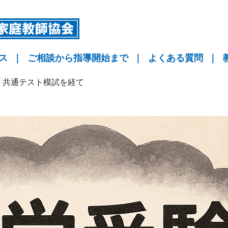
ス
｜
ご相談から指導開始まで
｜
よくある質問
｜
指導
指導
指導
KYO予備校
>
共通テスト模試を経て