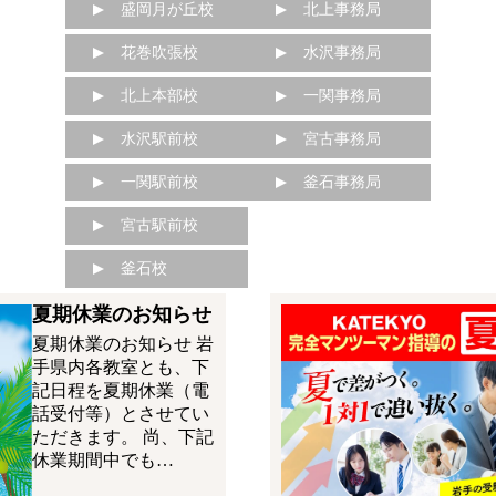
盛岡月が丘校
北上事務局
花巻吹張校
水沢事務局
北上本部校
一関事務局
水沢駅前校
宮古事務局
一関駅前校
釜石事務局
宮古駅前校
釜石校
夏期休業のお知らせ
夏期休業のお知らせ 岩
手県内各教室とも、下
記日程を夏期休業（電
話受付等）とさせてい
ただきます。 尚、下記
休業期間中でも…