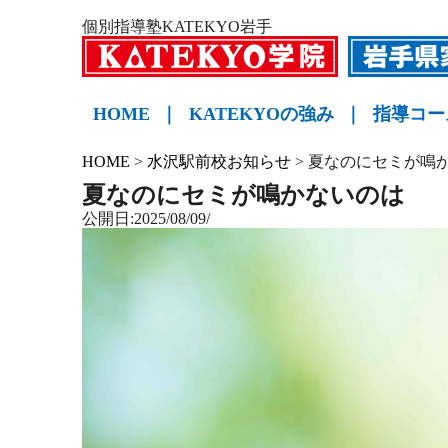
個別指導塾KATEKYO岩手
HOME
｜
KATEKYOの強み
｜
指導コー
小学生
中学生
高校生
KATE
HOME
>
水沢駅前校お知らせ
>
夏なのにセミが鳴
夏なのにセミが鳴かないのは
公開日:2025/08/09/