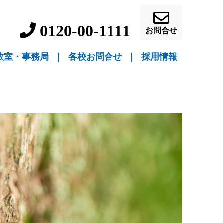
0120-00-1111
お問合せ
教室・事務局
｜
各校お問合せ
｜
採用情報
▼ 教室指導
▼ 自宅指導
盛岡駅前校（教室指導）
盛岡中ノ橋校（教室指導）
盛岡月が丘校（教室指導）
花巻吹張校（教室指導）
北上本部校（教室指導）
水沢駅前校（教室指導）
一関駅前校（教室指導）
一関桜町校（教室指導）
宮古駅前校（教室指導）
釜石校（教室指導）
盛岡事務局（自宅指導）
花巻事務局（自宅指導）
北上事務局（自宅指導）
水沢事務局（自宅指導）
一関事務局（自宅指導）
宮古事務局（自宅指導）
釜石事務局（自宅指導）
営業員・事務員募
教師募集