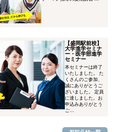
【盛岡駅前校】
大学進学セミナ
ー・医学部進学
セミナー
本セミナーは終了
いたしました。 た
くさんのご参加、
誠にありがとうご
ざいました。 定員
に達しました。お
申込みありがとう
ご…