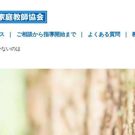
ス
｜
ご相談から指導開始まで
｜
よくある質問
｜
指導
指導
指導
KYO予備校
かないのは