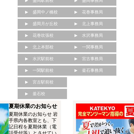
盛岡駅前校
盛岡事務局
盛岡中ノ橋校
花巻事務局
盛岡月が丘校
北上事務局
花巻吹張校
水沢事務局
北上本部校
一関事務局
水沢駅前校
宮古事務局
一関駅前校
釜石事務局
宮古駅前校
釜石校
夏期休業のお知らせ
夏期休業のお知らせ 岩
手県内各教室とも、下
記日程を夏期休業（電
話受付等）とさせてい