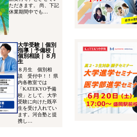
ただきます。 尚、下記
休業期間中でも…
大学受験｜個別
指導｜予備校｜
個別相談｜８月
生
８月生 個別相
談 受付中！！ 県
内各教室では
「KATEKYO予備
校」として、大学
受験に向けた既卒
生を受け入れてい
ます。河合塾と提
携し…