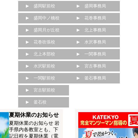
盛岡駅前校
盛岡事務局
盛岡中ノ橋校
花巻事務局
盛岡月が丘校
北上事務局
花巻吹張校
水沢事務局
北上本部校
一関事務局
水沢駅前校
宮古事務局
一関駅前校
釜石事務局
宮古駅前校
釜石校
夏期休業のお知らせ
夏期休業のお知らせ 岩
手県内各教室とも、下
記日程を夏期休業（電