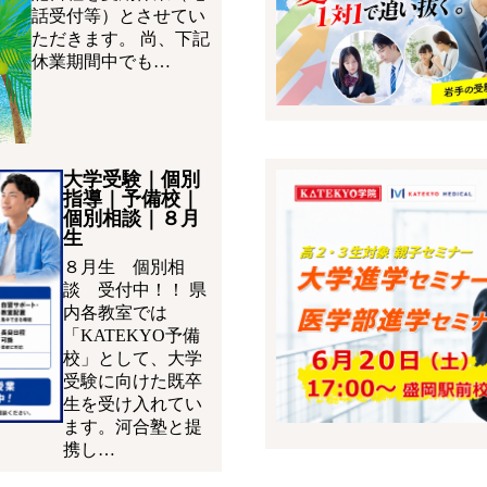
話受付等）とさせてい
ただきます。 尚、下記
休業期間中でも…
大学受験｜個別
指導｜予備校｜
個別相談｜８月
生
８月生 個別相
談 受付中！！ 県
内各教室では
「KATEKYO予備
校」として、大学
受験に向けた既卒
生を受け入れてい
ます。河合塾と提
携し…