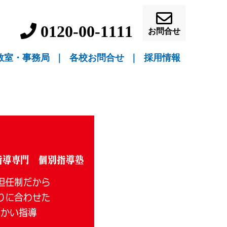
0120-00-1111
お問合せ
教室・事務局
｜
各校お問合せ
｜
採用情報
▼ 教室指導
▼ 自宅指導
盛岡駅前校（教室指導）
盛岡中ノ橋校（教室指導）
盛岡月が丘校（教室指導）
花巻吹張校（教室指導）
北上本部校（教室指導）
水沢駅前校（教室指導）
一関駅前校（教室指導）
一関桜町校（教室指導）
宮古駅前校（教室指導）
釜石校（教室指導）
盛岡事務局（自宅指導）
花巻事務局（自宅指導）
北上事務局（自宅指導）
水沢事務局（自宅指導）
一関事務局（自宅指導）
宮古事務局（自宅指導）
釜石事務局（自宅指導）
営業員・事務員募
教師募集