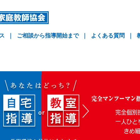
ス
｜
ご相談から指導開始まで
｜
よくある質問
｜
指導
指導
指導
KYO予備校