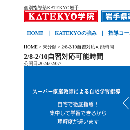
個別指導塾KATEKYO岩手
HOME
｜
KATEKYOの強み
｜
指導コー
小学生
中学生
高校生
KATE
HOME
>
未分類
>
2/8-2/10自習対応可能時間
2/8-2/10自習対応可能時間
公開日:2024/02/07/