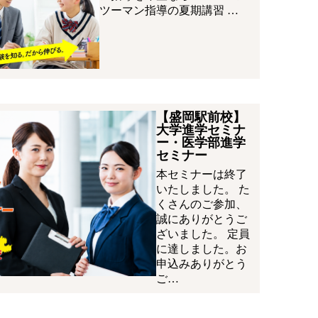
ツーマン指導の夏期講習 …
【盛岡駅前校】
大学進学セミナ
ー・医学部進学
セミナー
本セミナーは終了
いたしました。 た
くさんのご参加、
誠にありがとうご
ざいました。 定員
に達しました。お
申込みありがとう
ご…