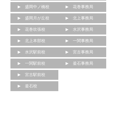
盛岡中ノ橋校
花巻事務局
盛岡月が丘校
北上事務局
花巻吹張校
水沢事務局
北上本部校
一関事務局
水沢駅前校
宮古事務局
一関駅前校
釜石事務局
宮古駅前校
釜石校