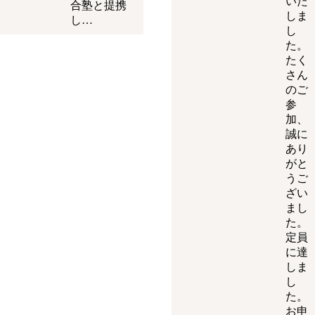
いた
合塾と提携
しま
し…
し
た。
たく
さん
のご
参
加、
誠に
あり
がと
うご
ざい
まし
た。
定員
に達
しま
し
た。
お申