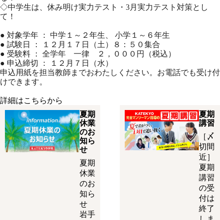
◇中学生は、休み明け実力テスト・3月実力テスト対策とし
て！
● 対象学年 ： 中学１～２年生、 小学１～６年生
● 試験日 ： １２月１７日（土）８：５０集合
● 受験料 ： 全学年 一律 ２，０００円（税込）
● 申込締切 ： １２月７日（水）
申込用紙を担当教師までおわたしください。お電話でも受け付
けできます。
詳細はこちらから
夏期
夏期
休業
講習
のお
［〆
知ら
切間
せ
近］
夏期
夏期
休業
講習
のお
の受
知ら
付は
せ
終了
岩手
しま