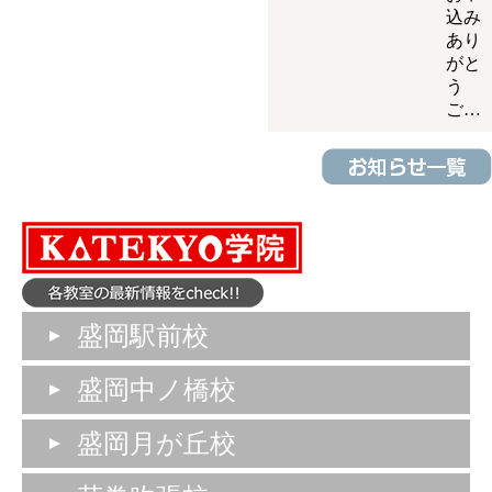
込み
あり
がと
う
ご…
盛岡駅前校
盛岡中ノ橋校
盛岡月が丘校