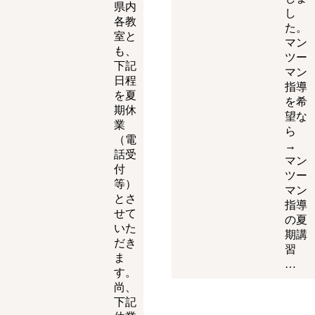
県内
し
各教
た。
室と
マン
も、
ツー
下記
マン
日程
指導
を夏
を希
期休
望な
業
ら
（電
→
話受
マン
付
ツー
等）
マン
とさ
指導
せて
の夏
いた
期講
だき
習
ま
…
す。
尚、
下記