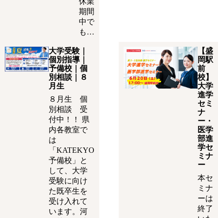
休業
期間
中で
も…
大学受験｜
【盛
個別指導｜
岡駅
予備校｜個
前
別相談｜８
校】
月生
大学
進学
８月生 個
セミ
別相談 受
ナ
付中！！ 県
ー・
内各教室で
医学
部進
は
学セ
「KATEKYO
ミナ
予備校」と
ー
して、大学
本セ
受験に向け
ミナ
た既卒生を
ーは
受け入れて
終了
います。河