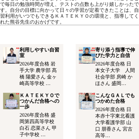
で毎日の勉強時間が増え、テストの点数も上がり嬉しかったで
す。自分の目標に向かって日々の学習が定着できたことは、自
習利用がいつでもできるＫＡＴＥＫＹＯの環境と、指導してく
れた熊谷先生のおかげです。
利用しやすい自習
寄り添う指導で伸
室
びた学力と自信
2026年度合格 岩
2026年度合格 日
手大学 農学部 髙
本女子大学 人間
橋 陽愛さん 金ヶ
社会学部 房崎 か
崎高等学校 …
ほさん 盛岡…
ＫＡＴＥＫＹＯで
こんなＧＡＬでも
つかんだ合格への
つかめた合格
一歩
2026年度合格 日
2026年度合格 盛
本赤十字東北看護
岡第四高等学校
大学看護学部 山
白石 恋菜さん 甲
口 朋香さん 宮古
子中学校 …
高等…