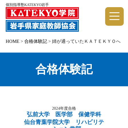
個別指導塾KATEKYO岩手
HOME
>
合格体験記
>
姉が通っていたＫＡＴＥＫＹＯへ
合格体験記
2024年度合格
弘前大学 医学部 保健学科
仙台青葉学院大学 リハビリテ