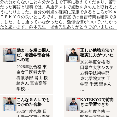
分の分からないことを分かるまで丁寧に教えてくださり、苦手
だった英語と理科では、共通テストで点数をきちんと取れるよ
うになりました。自分の弱点を確実に克服できるところがＫＡ
ＴＥＫＹＯの良いところです。自習室では自習時間も確保でき
ました。もし通っていなかったら、勉強習慣がついていなかっ
たと思います。鈴木先生、堀金先生ありがとうございました。
励ましを糧に掴ん
正しい勉強方法で
だ、看護学部合格
確実に力がついた
への道
2026年度合格 秋
2026年度合格 東
田県立大学システ
京女子医科大学
ム科学技術学部
看護学部 畠山 桜
東北学院大学 工
綺さん 宮古高等
学部 千葉 聖さん
学校…
…
こんなＧＡＬでも
KATEKYOで前向
つかめた合格
きに学習できた
2026年度合格 日
2026年度合格 一
本赤十字東北看護
関第一高等学校