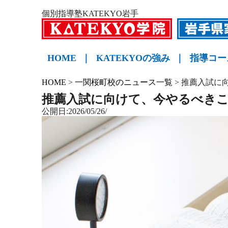
個別指導塾KATEKYO岩手
HOME
｜
KATEKYOの強み
｜
指導コー
小学生
中学生
高校生
KATE
HOME
>
一関桜町校のニュース一覧
>
推薦入試に
推薦入試に向けて、今やるべき
公開日:2026/05/26/