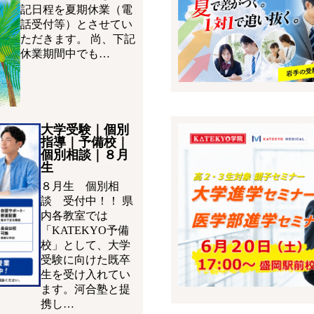
記日程を夏期休業（電
話受付等）とさせてい
ただきます。 尚、下記
休業期間中でも…
大学受験｜個別
指導｜予備校｜
個別相談｜８月
生
８月生 個別相
談 受付中！！ 県
内各教室では
「KATEKYO予備
校」として、大学
受験に向けた既卒
生を受け入れてい
ます。河合塾と提
携し…