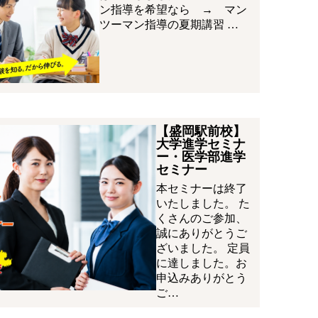
ン指導を希望なら → マン
ツーマン指導の夏期講習 …
【盛岡駅前校】
大学進学セミナ
ー・医学部進学
セミナー
本セミナーは終了
いたしました。 た
くさんのご参加、
誠にありがとうご
ざいました。 定員
に達しました。お
申込みありがとう
ご…