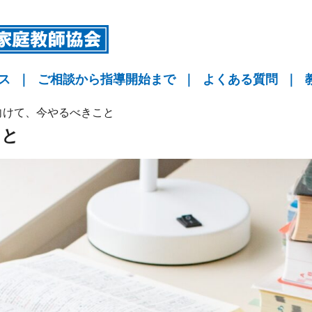
ス
｜
ご相談から指導開始まで
｜
よくある質問
｜
指導
指導
指導
KYO予備校
向けて、今やるべきこと
こと