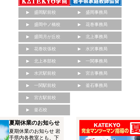
盛岡駅前校
盛岡事務局
盛岡中ノ橋校
花巻事務局
盛岡月が丘校
北上事務局
花巻吹張校
水沢事務局
北上本部校
一関事務局
水沢駅前校
宮古事務局
一関駅前校
釜石事務局
宮古駅前校
釜石校
夏期休業のお知らせ
夏期休業のお知らせ 岩
手県内各教室とも、下