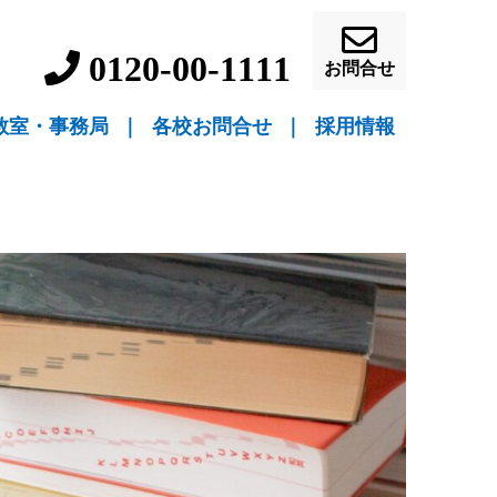
0120-00-1111
お問合せ
教室・事務局
｜
各校お問合せ
｜
採用情報
▼ 教室指導
▼ 自宅指導
盛岡駅前校（教室指導）
盛岡中ノ橋校（教室指導）
盛岡月が丘校（教室指導）
花巻吹張校（教室指導）
北上本部校（教室指導）
水沢駅前校（教室指導）
一関駅前校（教室指導）
一関桜町校（教室指導）
宮古駅前校（教室指導）
釜石校（教室指導）
盛岡事務局（自宅指導）
花巻事務局（自宅指導）
北上事務局（自宅指導）
水沢事務局（自宅指導）
一関事務局（自宅指導）
宮古事務局（自宅指導）
釜石事務局（自宅指導）
営業員・事務員募
教師募集