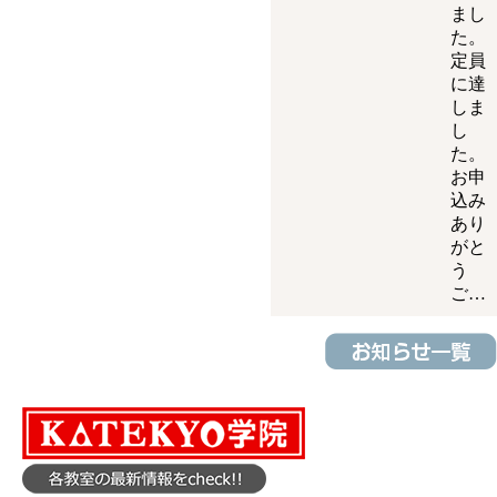
まし
た。
定員
に達
しま
し
た。
お申
込み
あり
がと
う
ご…