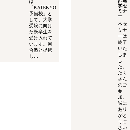
部進
は
学セ
「KATEKYO
ミナ
予備校」と
ー
して、大学
本セ
受験に向け
ミナ
た既卒生を
ーは
受け入れて
終了
います。河
いた
合塾と提携
しま
し…
し
た。
たく
さん
のご
参
加、
誠に
あり
がと
うご
ざい