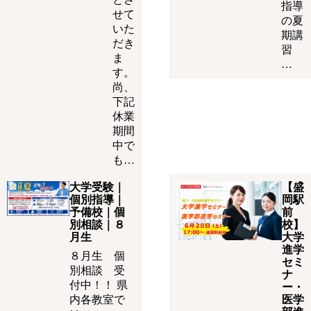
指導
せて
の夏
いた
期講
だき
習
ま
…
す。
尚、
下記
休業
期間
中で
も…
大学受験｜
【盛
個別指導｜
岡駅
予備校｜個
前
別相談｜８
校】
月生
大学
進学
８月生 個
セミ
別相談 受
ナ
付中！！ 県
ー・
内各教室で
医学