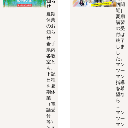
知ら
切間
せ
近］
夏期
夏期
休業
講習
のお
の受
知ら
付は
せ
終了
岩手
しま
県内
し
各教
た。
室と
マン
も、
ツー
下記
マン
日程
指導
を夏
を希
期休
望な
業
ら
（電
→
話受
マン
付
ツー
等）
マン
とさ