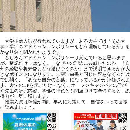
大学推薦入試が行われていますが、ある大学では「その大
学・学部のアドミッションポリシーをどう理解しているか」を
かなり深く聞かれたようです。
もちろんアドミッションポリシーは覚えていると思います
が、暗記だけではなく、「なぜその理念に共感したのか」「自
分の経験や将来像とどう結びつくのか」まで説明できるかが大
きなポイントになります。志望理由書と同じ内容をなぞるだけ
では弱く、「あなた自身の言葉」になっているかが評価されま
す。大学のHPを読むだけでなく、オープンキャンパスの学び
や先生の研究内容、学部の特色とも関連づけて準備すると、説
得力が一気に増します。
推薦入試は準備が9割。早めに対策して、自信をもって面接
に臨みましょう。
夏期
夏期
休業
講習
のお
［〆