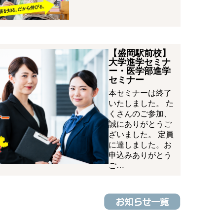
【盛岡駅前校】
大学進学セミナ
ー・医学部進学
セミナー
本セミナーは終了
いたしました。 た
くさんのご参加、
誠にありがとうご
ざいました。 定員
に達しました。お
申込みありがとう
ご…