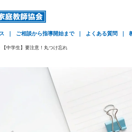
ス
｜
ご相談から指導開始まで
｜
よくある質問
｜
指導
指導
指導
KYO予備校
>
【中学生】要注意！丸つけ忘れ