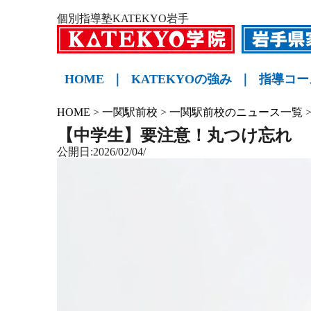
個別指導塾KATEKYO岩手
HOME
｜
KATEKYOの強み
｜
指導コー
小学生
中学生
高校生
KATE
HOME
>
一関駅前校
>
一関駅前校のニュース一覧
【中学生】要注意！丸つけ忘れ
公開日:2026/02/04/