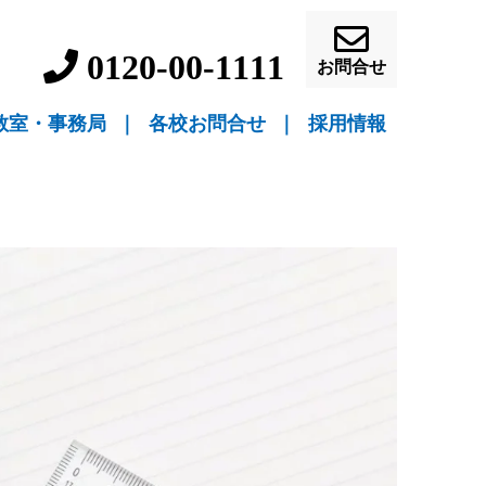
0120-00-1111
お問合せ
教室・事務局
｜
各校お問合せ
｜
採用情報
▼ 教室指導
▼ 自宅指導
盛岡駅前校（教室指導）
盛岡中ノ橋校（教室指導）
盛岡月が丘校（教室指導）
花巻吹張校（教室指導）
北上本部校（教室指導）
水沢駅前校（教室指導）
一関駅前校（教室指導）
一関桜町校（教室指導）
宮古駅前校（教室指導）
釜石校（教室指導）
盛岡事務局（自宅指導）
花巻事務局（自宅指導）
北上事務局（自宅指導）
水沢事務局（自宅指導）
一関事務局（自宅指導）
宮古事務局（自宅指導）
釜石事務局（自宅指導）
営業員・事務員募
教師募集