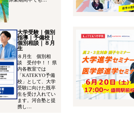
大学受験｜個別
指導｜予備校｜
個別相談｜８月
生
８月生 個別相
談 受付中！！ 県
内各教室では
「KATEKYO予備
校」として、大学
受験に向けた既卒
生を受け入れてい
ます。河合塾と提
携し…