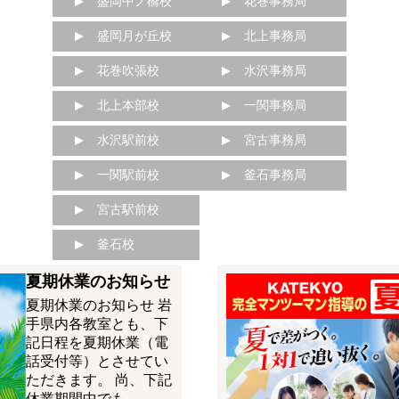
盛岡中ノ橋校
花巻事務局
盛岡月が丘校
北上事務局
花巻吹張校
水沢事務局
北上本部校
一関事務局
水沢駅前校
宮古事務局
一関駅前校
釜石事務局
宮古駅前校
釜石校
夏期休業のお知らせ
夏期休業のお知らせ 岩
手県内各教室とも、下
記日程を夏期休業（電
話受付等）とさせてい
ただきます。 尚、下記
休業期間中でも…