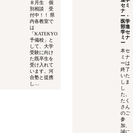
８月生 個
セミ
別相談 受
ナ
付中！！ 県
ー・
内各教室で
医学
部進
は
学セ
「KATEKYO
ミナ
予備校」と
ー
して、大学
本セ
受験に向け
ミナ
た既卒生を
ーは
受け入れて
終了
います。河
いた
合塾と提携
しま
し…
し
た。
たく
さん
のご
参
加、
誠に