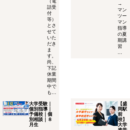
（電
→
話受
マン
付
ツー
等）
マン
とさ
指導
せて
の夏
いた
期講
だき
習
ま
…
す。
尚、
下記
休業
期間
中で
も…
大学受験｜
【盛
個別指導｜
岡駅
予備校｜個
前
別相談｜８
校】
月生
大学
進学