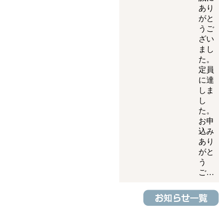
あり
がと
うご
ざい
まし
た。
定員
に達
しま
し
た。
お申
込み
あり
がと
う
ご…