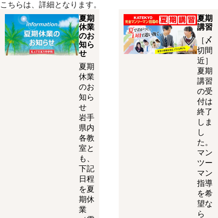
こちらは、詳細となります。
夏期
夏期
休業
講習
のお
［〆
知ら
切間
せ
近］
夏期
夏期
休業
講習
のお
の受
知ら
付は
せ
終了
岩手
しま
県内
し
各教
た。
室と
マン
も、
ツー
下記
マン
日程
指導
を夏
を希
期休
望な
業
ら