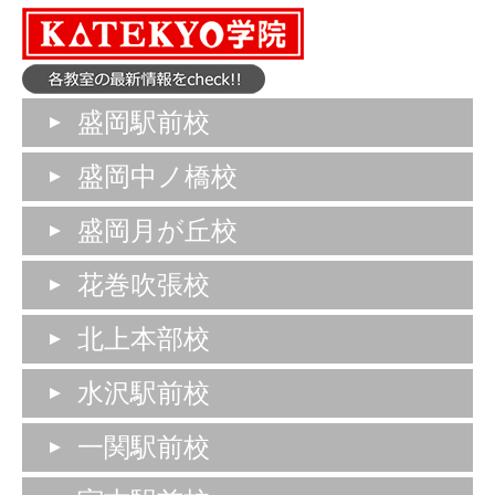
盛岡駅前校
盛岡中ノ橋校
盛岡月が丘校
花巻吹張校
北上本部校
水沢駅前校
一関駅前校