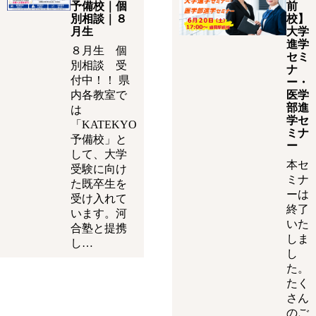
予備校｜個
前
別相談｜８
校】
月生
大学
進学
８月生 個
セミ
別相談 受
ナ
付中！！ 県
ー・
内各教室で
医学
部進
は
学セ
「KATEKYO
ミナ
予備校」と
ー
して、大学
本セ
受験に向け
ミナ
た既卒生を
ーは
受け入れて
終了
います。河
いた
合塾と提携
しま
し…
し
た。
たく
さん
のご