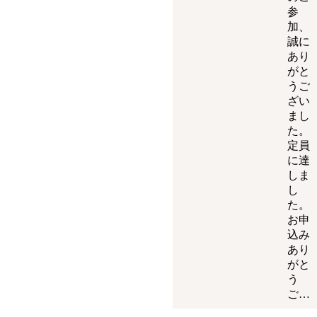
参
加、
誠に
あり
がと
うご
ざい
まし
た。
定員
に達
しま
し
た。
お申
込み
あり
がと
う
ご…