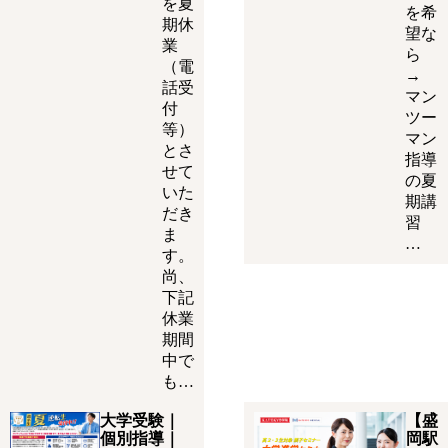
を夏
を希
期休
望な
業
ら
（電
→
話受
マン
付
ツー
等）
マン
とさ
指導
せて
の夏
いた
期講
だき
習
ま
…
す。
尚、
下記
休業
期間
中で
も…
大学受験｜
【盛
個別指導｜
岡駅