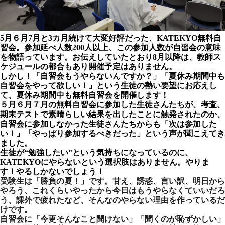
5月６月7月と3カ月続けて大変好評だった、KATEKYO無料自
習会。参加延べ人数200人以上、この参加人数が自習会の意味
を物語っています。お伝えしていたとおり8月以降は、教師ス
ケジュールの都合もあり開催予定はありません。
しかし！
「自習会もうやらないんですか？」「夏休み期間中も
自習会をやって欲しい！」という生徒の熱い要望にお応えし
て、夏休み期間中も無料自習会を開催します！
５月６月７月の無料自習会に参加した生徒さんたちが、考査、
期末テストで素晴らしい結果を出したことに触発されたのか、
自習会に参加しなかった生徒さんたちからも「次は参加した
い！」「やっぱり参加するべきだった」という声が聞こえてき
ました。
生徒が“勉強したい”という気持ちになっているのに、
KATEKYOにやらないという選択肢はありません。やりま
す！やるしかないでしょう！
受験生は「勝負の夏！」です。甘え、誘惑、言い訳、明日から
やろう、これくらいやったから今日はもうやらなくていいだろ
う、課外で疲れたなど、そんなのやらない理由を作っているだ
けです。
自習会に「今更そんなこと聞けない」「聞くのが恥ずかしい」