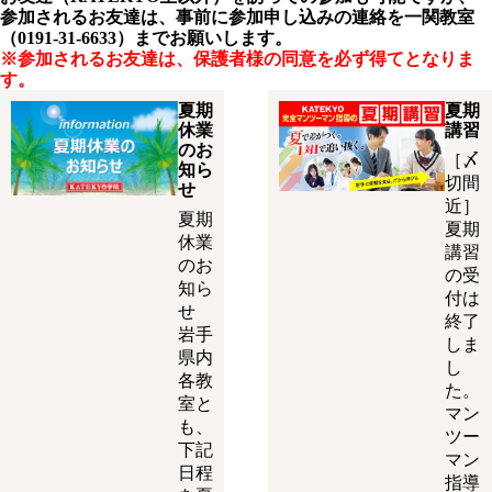
参加されるお友達は、事前に参加申し込みの連絡を一関教室
（0191-31-6633）までお願いします。
※参加されるお友達は、保護者様の同意を必ず得てとなりま
す。
夏期
夏期
休業
講習
のお
［〆
知ら
切間
せ
近］
夏期
夏期
休業
講習
のお
の受
知ら
付は
せ
終了
岩手
しま
県内
し
各教
た。
室と
マン
も、
ツー
下記
マン
日程
指導