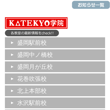
盛岡駅前校
盛岡中ノ橋校
盛岡月が丘校
花巻吹張校
北上本部校
水沢駅前校