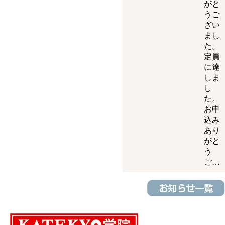
がと
うご
ざい
まし
た。
定員
に達
しま
し
た。
お申
込み
あり
がと
う
ご…