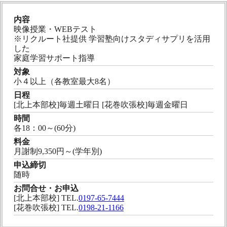
内容
映像授業・WEBテスト
※リクルート社提供 学習塾向けスタディサプリを活用
した
家庭学習サポート指導
対象
小４以上（各教室最大8名）
日程
[北上本部校]毎週土曜日 [花巻吹張校]毎週金曜日
時間
各18：00～(60分)
料金
月謝制9,350円～(学年別)
申込締切
随時
お問合せ・お申込
[北上本部校] TEL.
0197-65-7444
[花巻吹張校] TEL.
0198-21-1166