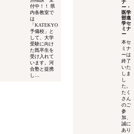
ナ
付中！！ 県
ー・
内各教室で
医学
部進
は
学セ
「KATEKYO
ミナ
予備校」と
ー
して、大学
本セ
受験に向け
ミナ
た既卒生を
ーは
受け入れて
終了
います。河
いた
合塾と提携
しま
し…
し
た。
たく
さん
のご
参
加、
誠に
あり