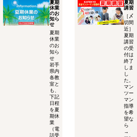
夏期
夏期
休業
講習
のお
［〆
知ら
切間
せ
近］
夏期
夏期
休業
講習
のお
の受
知ら
付は
せ
終了
岩手
しま
県内
し
各教
た。
室と
マン
も、
ツー
下記
マン
日程
指導
を夏
を希
期休
望な
業
ら
（電
→
話受