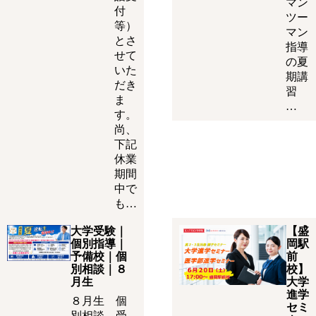
マン
付
ツー
等）
マン
とさ
指導
せて
の夏
いた
期講
だき
習
ま
…
す。
尚、
下記
休業
期間
中で
も…
大学受験｜
【盛
個別指導｜
岡駅
予備校｜個
前
別相談｜８
校】
月生
大学
進学
８月生 個
セミ
別相談 受