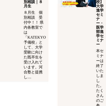
別相談｜８
校】
月生
大学
進学
８月生 個
セミ
別相談 受
ナ
付中！！ 県
ー・
内各教室で
医学
部進
は
学セ
「KATEKYO
ミナ
予備校」と
ー
して、大学
本セ
受験に向け
ミナ
た既卒生を
ーは
受け入れて
終了
います。河
いた
合塾と提携
しま
し…
し
た。
たく
さん
のご
参