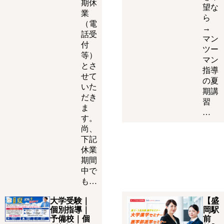
期休
望な
業
ら
（電
→
話受
マン
付
ツー
等）
マン
とさ
指導
せて
の夏
いた
期講
だき
習
ま
…
す。
尚、
下記
休業
期間
中で
も…
大学受験｜
【盛
個別指導｜
岡駅
予備校｜個
前