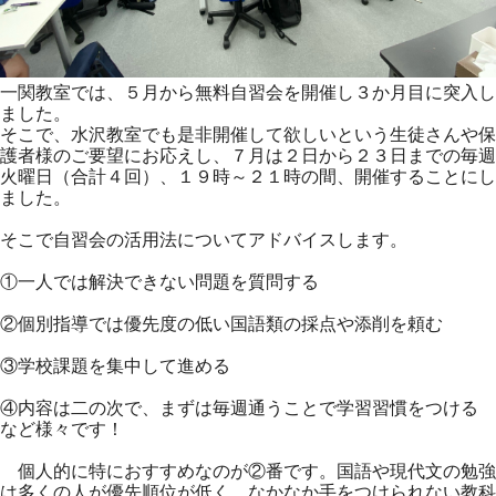
一関教室では、５月から無料自習会を開催し３か月目に突入し
ました。
そこで、水沢教室でも是非開催して欲しいという生徒さんや保
護者様のご要望にお応えし、７月は２日から２３日までの毎週
火曜日（合計４回）、１９時～２１時の間、開催することにし
ました。
そこで自習会の活用法についてアドバイスします。
①一人では解決できない問題を質問する
②個別指導では優先度の低い国語類の採点や添削を頼む
③学校課題を集中して進める
④内容は二の次で、まずは毎週通うことで学習習慣をつける
など様々です！
個人的に特におすすめなのが②番です。国語や現代文の勉強
は多くの人が優先順位が低く、なかなか手をつけられない教科