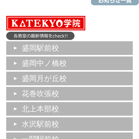
盛岡駅前校
盛岡中ノ橋校
盛岡月が丘校
花巻吹張校
北上本部校
水沢駅前校