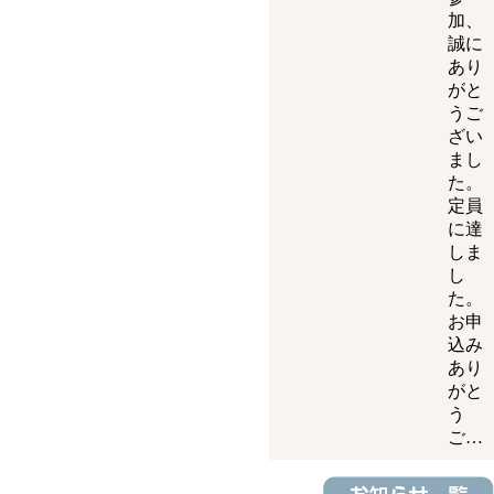
加、
誠に
あり
がと
うご
ざい
まし
た。
定員
に達
しま
し
た。
お申
込み
あり
がと
う
ご…