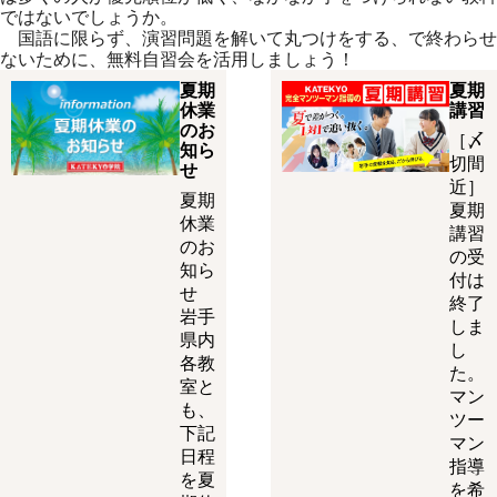
ではないでしょうか。
国語に限らず、演習問題を解いて丸つけをする、で終わらせ
ないために、無料自習会を活用しましょう！
夏期
夏期
休業
講習
のお
［〆
知ら
切間
せ
近］
夏期
夏期
休業
講習
のお
の受
知ら
付は
せ
終了
岩手
しま
県内
し
各教
た。
室と
マン
も、
ツー
下記
マン
日程
指導
を夏
を希