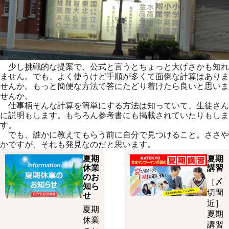
少し挑戦的な提案で、公式と言うとちょっと大げさかも知れ
ません。でも、よく使うけど手順が多くて面倒な計算はありま
せんか。もっと簡便な方法で答にたどり着けたら良いと思いま
せんか。
仕事柄そんな計算を簡単にする方法は知っていて、生徒さん
に説明もします。もちろん参考書にも掲載されていたりもしま
す。
でも、誰かに教えてもらう前に自分で見つけること。ささや
かですが、それも発見なのだと思います。
夏期
夏期
休業
講習
のお
［〆
知ら
切間
せ
近］
夏期
夏期
休業
講習