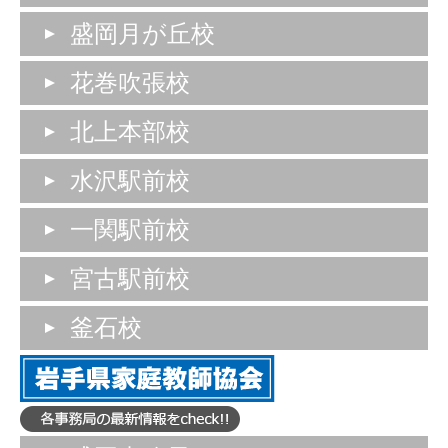
盛岡月が丘校
花巻吹張校
北上本部校
水沢駅前校
一関駅前校
宮古駅前校
釜石校