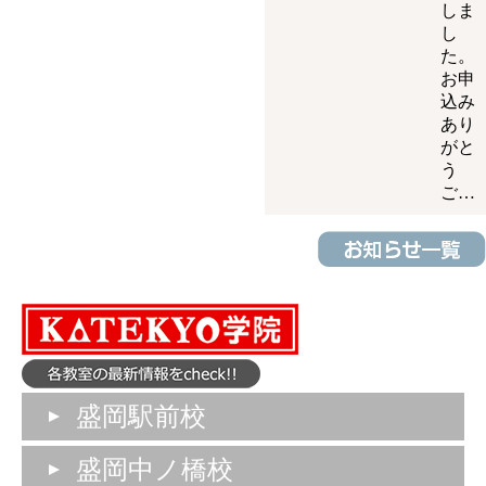
しま
し
た。
お申
込み
あり
がと
う
ご…
盛岡駅前校
盛岡中ノ橋校