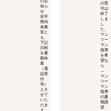
のお
の受
知ら
付は
せ
終了
岩手
しま
県内
し
各教
た。
室と
マン
も、
ツー
下記
マン
日程
指導
を夏
を希
期休
望な
業
ら
（電
→
話受
マン
付
ツー
等）
マン
とさ
指導
せて
の夏
いた
期講
だき
習
ま