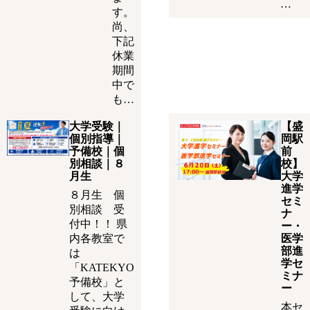
…
す。
尚、
下記
休業
期間
中で
も…
大学受験｜
【盛
個別指導｜
岡駅
予備校｜個
前
別相談｜８
校】
月生
大学
進学
８月生 個
セミ
別相談 受
ナ
付中！！ 県
ー・
内各教室で
医学
部進
は
学セ
「KATEKYO
ミナ
予備校」と
ー
して、大学
本セ