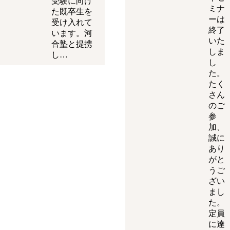
受験に向け
ミナ
た既卒生を
ーは
受け入れて
終了
います。河
いた
合塾と提携
しま
し…
し
た。
たく
さん
のご
参
加、
誠に
あり
がと
うご
ざい
まし
た。
定員
に達