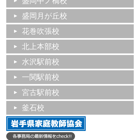
盛岡中ノ橋校
盛岡月が丘校
花巻吹張校
北上本部校
水沢駅前校
一関駅前校
宮古駅前校
釜石校