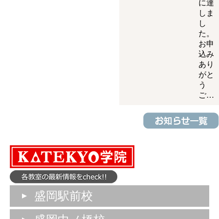
に達
しま
し
た。
お申
込み
あり
がと
う
ご…
盛岡駅前校