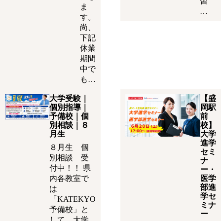
習
ま
…
す。
尚、
下記
休業
期間
中で
も…
大学受験｜
【盛
個別指導｜
岡駅
予備校｜個
前
別相談｜８
校】
月生
大学
進学
８月生 個
セミ
別相談 受
ナ
付中！！ 県
ー・
内各教室で
医学
部進
は
学セ
「KATEKYO
ミナ
予備校」と
ー
して、大学