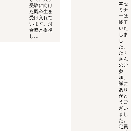
本セ
受験に向け
ミナ
た既卒生を
ーは
受け入れて
終了
います。河
いた
合塾と提携
しま
し…
し
た。
たく
さん
のご
参
加、
誠に
あり
がと
うご
ざい
まし
た。
定員