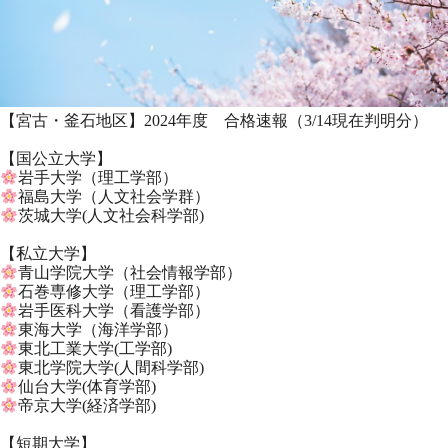
【宮古・釜石地区】2024年度 合格速報（3/14現在判明分）
【国公立大学】
岩手大学（理工学部）
福島大学（人文社会学群）
茨城大学(人文社会科学部)
【私立大学】
青山学院大学（社会情報学部）
石巻専修大学（理工学部）
岩手医科大学（看護学部）
東海大学（海洋学部）
東北工業大学(工学部)
東北学院大学(人間科学部)
仙台大学(体育学部)
帝京大学(経済学部)
【短期大学】