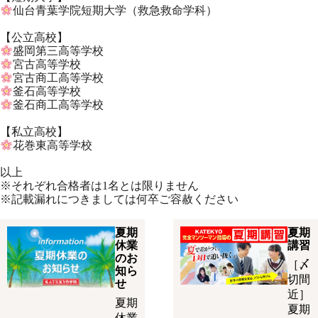
仙台青葉学院短期大学（救急救命学科）
【公立高校】
盛岡第三高等学校
宮古高等学校
宮古商工高等学校
釜石高等学校
釜石商工高等学校
【私立高校】
花巻東高等学校
以上
※それぞれ合格者は1名とは限りません
※記載漏れにつきましては何卒ご容赦ください
夏期
夏期
休業
講習
のお
［〆
知ら
切間
せ
近］
夏期
夏期
休業