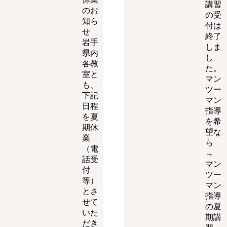
講習
のお
の受
知ら
付は
せ
終了
岩手
しま
県内
し
各教
た。
室と
マン
も、
ツー
下記
マン
日程
指導
を夏
を希
期休
望な
業
ら
（電
→
話受
マン
付
ツー
等）
マン
とさ
指導
せて
の夏
いた
期講
だき