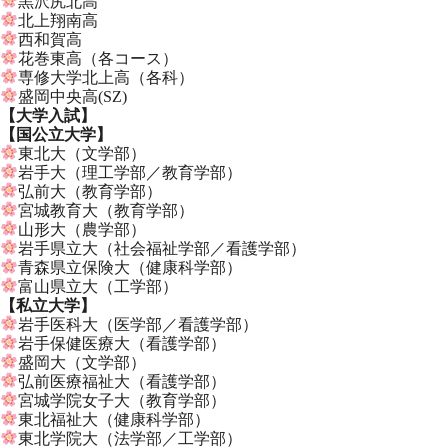
黒沢尻北高
北上翔南高
西和賀高
花巻東高（各コース）
専修大学北上高（各科）
盛岡中央高(SZ)
【大学入試】
【国公立大学】
東北大（文学部）
岩手大（理工学部／教育学部）
弘前大（教育学部）
宮城教育大（教育学部）
山形大（農学部）
岩手県立大（社会福祉学部／看護学部）
青森県立保険大（健康科学部）
富山県立大（工学部）
【私立大学】
岩手医科大（医学部／看護学部）
岩手保健医療大（看護学部）
盛岡大（文学部）
弘前医療福祉大（看護学部）
宮城学院女子大（教育学部）
東北福祉大（健康科学部）
東北学院大（法学部／工学部）