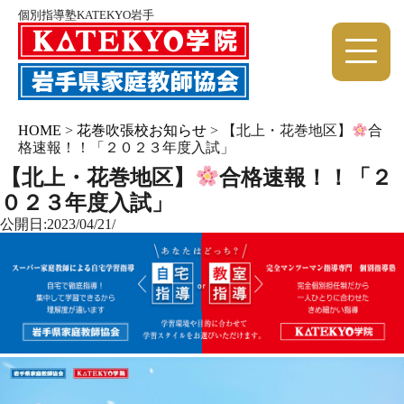
個別指導塾KATEKYO岩手
HOME
>
花巻吹張校お知らせ
>
【北上・花巻地区】
合
格速報！！「２０２３年度入試」
【北上・花巻地区】
合格速報！！「２
０２３年度入試」
公開日:2023/04/21/