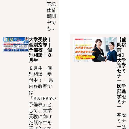
下記
休業
期間
中で
も…
大学受験｜
【盛
個別指導｜
岡駅
予備校｜個
前
別相談｜８
校】
月生
大学
進学
８月生 個
セミ
別相談 受
ナ
付中！！ 県
ー・
内各教室で
医学
部進
は
学セ
「KATEKYO
ミナ
予備校」と
ー
して、大学
本セ
受験に向け
ミナ
た既卒生を
ーは
受け入れて