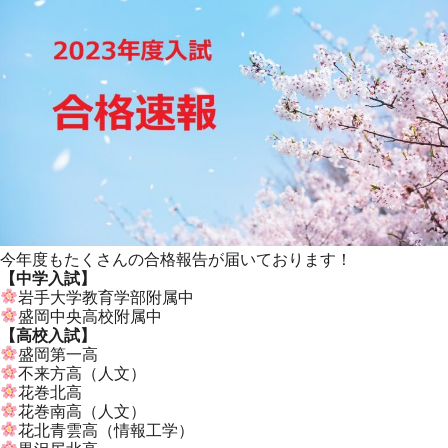
今年度もたくさんの合格報告が届いております！
【中学入試】
岩手大学教育学部附属中
盛岡中央高校附属中
【高校入試】
盛岡第一高
不来方高（人文）
花巻北高
花巻南高（人文）
花北青雲高（情報工学）