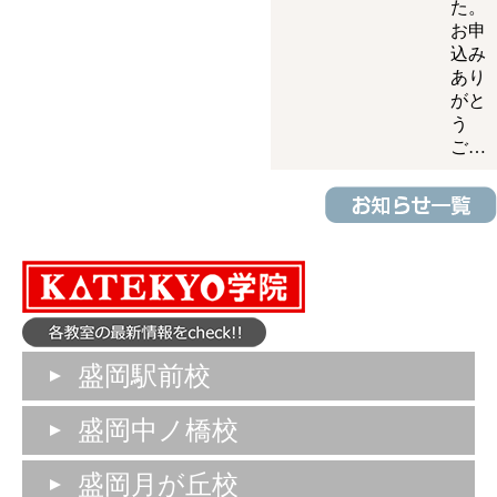
た。
お申
込み
あり
がと
う
ご…
盛岡駅前校
盛岡中ノ橋校
盛岡月が丘校