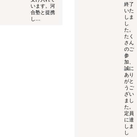
終了
います。河
いた
合塾と提携
しま
し…
し
た。
たく
さん
のご
参
加、
誠に
あり
がと
うご
ざい
まし
た。
定員
に達
しま
し