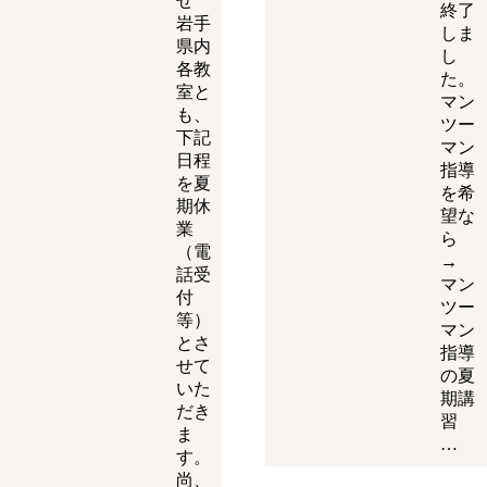
せ
終了
岩手
しま
県内
し
各教
た。
室と
マン
も、
ツー
下記
マン
日程
指導
を夏
を希
期休
望な
業
ら
（電
→
話受
マン
付
ツー
等）
マン
とさ
指導
せて
の夏
いた
期講
だき
習
ま
…
す。
尚、