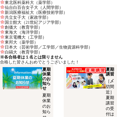
東北医科薬科大（薬学部）
仙台白百合女子大（人間学部）
新潟医療福祉大（医療技術学部）
共立女子大（家政学部）
国士館大（21世紀アジア学部）
創価大（教育学部）
東海大（海洋学部）
東京電機大（工学部）
東邦大（薬学部）
日本大（芸術学部／工学部／生物資源科学部）
白鷗大（教育学部）
※各合格者は１名とは限りません
合格した皆さんおめでとうございました！
夏期
夏期
休業
講習
のお
［〆
知ら
切間
せ
近］
夏期
夏期
休業
講習
のお
の受
知ら
付は