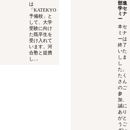
部進
は
学セ
「KATEKYO
ミナ
予備校」と
ー
して、大学
本セ
受験に向け
ミナ
た既卒生を
ーは
受け入れて
終了
います。河
いた
合塾と提携
しま
し…
し
た。
たく
さん
のご
参
加、
誠に
あり
がと
うご