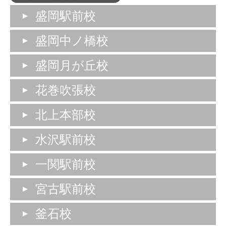
盛岡駅前校
盛岡中ノ橋校
盛岡月が丘校
花巻吹張校
北上本部校
水沢駅前校
一関駅前校
宮古駅前校
釜石校