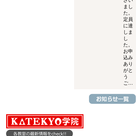
ざい
まし
た。
定員
に達
しま
し
た。
お申
込み
あり
がと
う
ご…