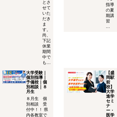
とさ
指導
せて
の夏
いた
期講
だき
習
ま
…
す。
尚、
下記
休業
期間
中で
も…
大学受験｜
【盛
個別指導｜
岡駅
予備校｜個
前
別相談｜８
校】
月生
大学
進学
８月生 個
セミ
別相談 受
ナ
付中！！ 県
ー・
内各教室で
医学