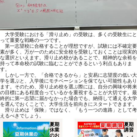
大学受験における「滑り止め」の受験は、多くの受験生にと
って重要な戦略の一つです。
第一志望校に合格することが理想ですが、試験には不確定要
素が多く、万が一のために安全校を受験しておくことは現実的
な選択といえます。滑り止め校があることで、精神的な余裕を
持って本命校の試験に臨むことができるという利点もありま
す。
しかし一方で、「合格できるから」と安易に志望度の低い大
学を選ぶと、入学後にモチベーションを保てない可能性もあり
ます。そのため、滑り止め校を選ぶ際には、自分の興味や将来
の目標にある程度合っているかを重視することが大切です。最
終的に第一志望に届かなかった場合でも、納得して通える大学
を選んでおくことで、大学生活を前向きにスタートできます。
滑り止めは「保険」ではなく、「もう一つの進路」として考
えるべきでしょう。
夏期
夏期
休業
講習
のお