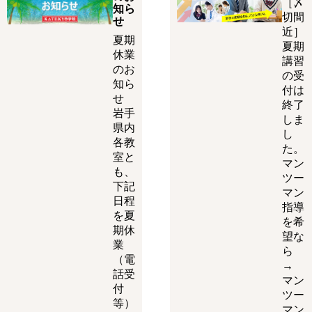
［〆
知ら
切間
せ
近］
夏期
夏期
休業
講習
のお
の受
知ら
付は
せ
終了
岩手
しま
県内
し
各教
た。
室と
マン
も、
ツー
下記
マン
日程
指導
を夏
を希
期休
望な
業
ら
（電
→
話受
マン
付
ツー
等）
マン