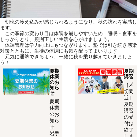
朝晩の冷え込みが感じられるようになり、秋の訪れを実感し
ます。
この季節の変わり目は体調を崩しやすいため、睡眠・食事を
しっか
りとり、規則正しい生活を心がけましょう。
体調管理は学力向上にもつながります。塾では引き続き感染
対策と
ともに、生徒の体調にも気を配ってまいります。
元気に通塾できるよう、一緒に秋を乗り越えていきましょ
う！
夏期
夏期
休業
講習
のお
［〆
知ら
切間
せ
近］
夏期
夏期
休業
講習
のお
の受
知ら
付は
せ
終了
岩手
しま