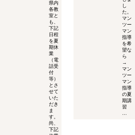
県内
し
各教
た。
室と
マン
も、
ツー
下記
マン
日程
指導
を夏
を希
期休
望な
業
ら
（電
→
話受
マン
付
ツー
等）
マン
とさ
指導
せて
の夏
いた
期講
だき
習
ま
…
す。
尚、
下記