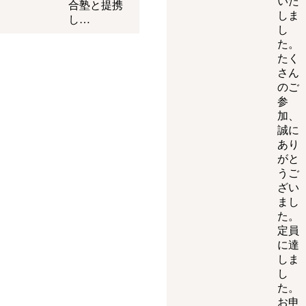
いた
合塾と提携
しま
し…
し
た。
たく
さん
のご
参
加、
誠に
あり
がと
うご
ざい
まし
た。
定員
に達
しま
し
た。
お申