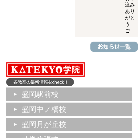
込み
あり
がと
う
ご…
盛岡駅前校
盛岡中ノ橋校
盛岡月が丘校