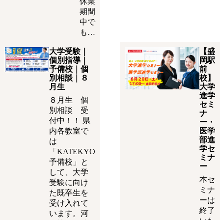
休業
期間
中で
も…
大学受験｜
【盛
個別指導｜
岡駅
予備校｜個
前
別相談｜８
校】
月生
大学
進学
８月生 個
セミ
別相談 受
ナ
付中！！ 県
ー・
内各教室で
医学
部進
は
学セ
「KATEKYO
ミナ
予備校」と
ー
して、大学
本セ
受験に向け
ミナ
た既卒生を
ーは
受け入れて
終了
います。河