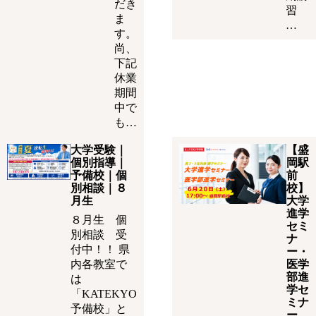
だき
習
ま
…
す。
尚、
下記
休業
期間
中で
も…
大学受験｜
【盛
個別指導｜
岡駅
予備校｜個
前
別相談｜８
校】
月生
大学
進学
８月生 個
セミ
別相談 受
ナ
付中！！ 県
ー・
内各教室で
医学
部進
は
学セ
「KATEKYO
ミナ
予備校」と
ー