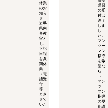
夏期
休業
講習
のお
の受
知ら
付は
せ
終了
岩手
しま
県内
し
各教
た。
室と
マン
も、
ツー
下記
マン
日程
指導
を夏
を希
期休
望な
業
ら
（電
→
話受
マン
付
ツー
等）
マン
とさ
指導
せて
の夏
いた
期講