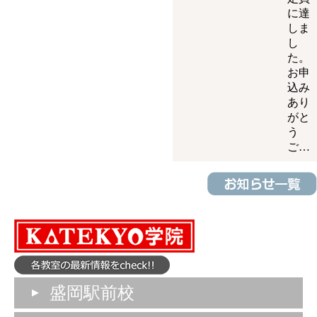
に達
しま
し
た。
お申
込み
あり
がと
う
ご…
盛岡駅前校