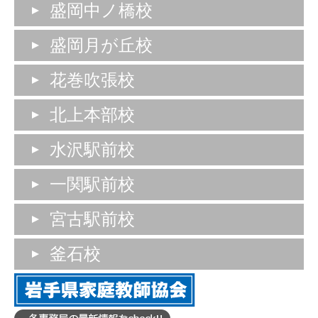
盛岡中ノ橋校
盛岡月が丘校
花巻吹張校
北上本部校
水沢駅前校
一関駅前校
宮古駅前校
釜石校