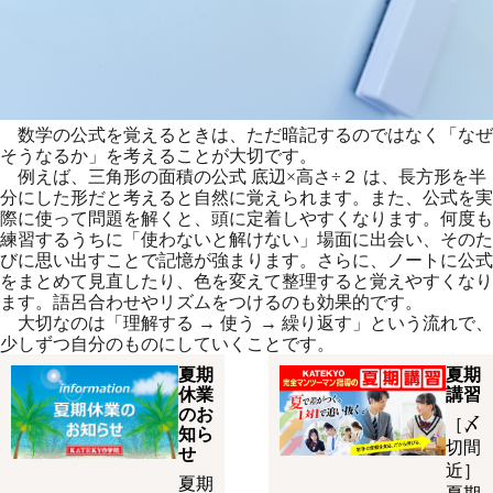
数学の公式を覚えるときは、ただ暗記するのではなく「なぜ
そうなるか」を考えることが大切です。
例えば、三角形の面積の公式 底辺×高さ÷２ は、長方形を半
分にした形だと考えると自然に覚えられます。また、公式を実
際に使って問題を解くと、頭に定着しやすくなります。何度も
練習するうちに「使わないと解けない」場面に出会い、そのた
びに思い出すことで記憶が強まります。さらに、ノートに公式
をまとめて見直したり、色を変えて整理すると覚えやすくなり
ます。語呂合わせやリズムをつけるのも効果的です。
大切なのは「理解する → 使う → 繰り返す」という流れで、
少しずつ自分のものにしていくことです。
夏期
夏期
休業
講習
のお
［〆
知ら
切間
せ
近］
夏期