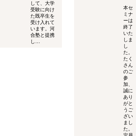
して、大学
本セ
受験に向け
ミナ
た既卒生を
ーは
受け入れて
終了
います。河
いた
合塾と提携
しま
し…
し
た。
たく
さん
のご
参
加、
誠に
あり
がと
うご
ざい
まし
た。
定員