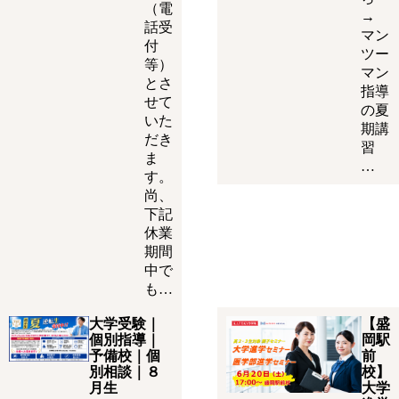
（電
→
話受
マン
付
ツー
等）
マン
とさ
指導
せて
の夏
いた
期講
だき
習
ま
…
す。
尚、
下記
休業
期間
中で
も…
大学受験｜
【盛
個別指導｜
岡駅
予備校｜個
前
別相談｜８
校】
月生
大学