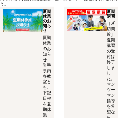
う。
夏期
夏期
休業
講習
のお
［〆
知ら
切間
せ
近］
夏期
夏期
休業
講習
のお
の受
知ら
付は
せ
終了
岩手
しま
県内
し
各教
た。
室と
マン
も、
ツー
下記
マン
日程
指導
を夏
を希
期休
望な
業
ら