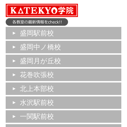
盛岡駅前校
盛岡中ノ橋校
盛岡月が丘校
花巻吹張校
北上本部校
水沢駅前校
一関駅前校