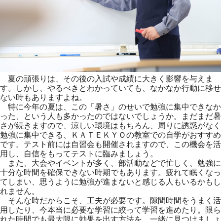
夏の頑張りは、その後の入試や成績に大きく影響を与えま
す。しかし、やるべきとわかっていても、なかなか行動に移せ
ない時もありますよね。
特に今年の夏は、この「暑さ」のせいで勉強に集中できなか
った、という人も多かったのではないでしょうか。まだまだ暑
さが続きますので、涼しい環境はもちろん、周りに誘惑がなく
勉強に集中できる、ＫＡＴＥＫＹＯの教室での自学がおすすめ
です。テスト前には自習会も開催されますので、この機会を活
用し、自信をもってテストに臨みましょう。
また、大会やイベントが多く、部活動などで忙しく、勉強に
十分な時間を確保できない時期でもあります。疲れて眠くなっ
てしまい、思うように勉強が進まないと感じる人もいるかもし
れません。
そんな時だからこそ、工夫が必要です。隙間時間をうまく活
用したり、今本当に必要な学習に絞って学習を進めたり。限ら
れた時間でも最大限に効果を出す方法を、一緒に見つけましょ