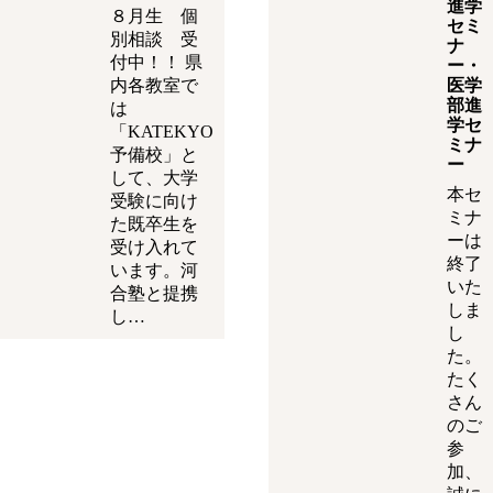
進学
８月生 個
セミ
別相談 受
ナ
付中！！ 県
ー・
内各教室で
医学
部進
は
学セ
「KATEKYO
ミナ
予備校」と
ー
して、大学
本セ
受験に向け
ミナ
た既卒生を
ーは
受け入れて
終了
います。河
いた
合塾と提携
しま
し…
し
た。
たく
さん
のご
参
加、