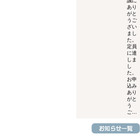
誠に
あり
がと
うご
ざい
まし
た。
定員
に達
しま
し
た。
お申
込み
あり
がと
う
ご…