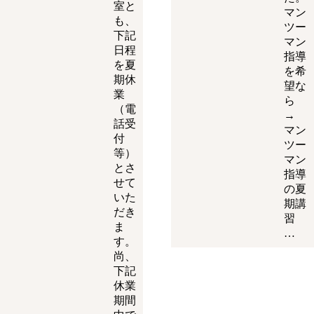
室と
マン
も、
ツー
下記
マン
日程
指導
を夏
を希
期休
望な
業
ら
（電
→
話受
マン
付
ツー
等）
マン
とさ
指導
せて
の夏
いた
期講
だき
習
ま
…
す。
尚、
下記
休業
期間