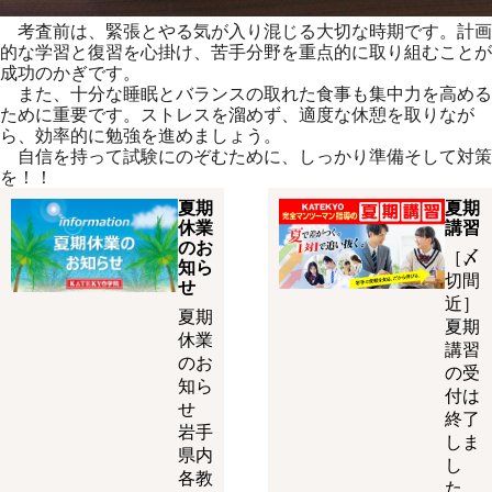
考査前は、緊張とやる気が入り混じる大切な時期です。計画
的な学
習と復習を心掛け、苦手分野を重点的に取り組むことが
成功のかぎ
です。
また、十分な睡眠とバランスの取れた食事も集中力を高める
ために
重要です。ストレスを溜めず、適度な休憩を取りなが
ら、効率的に
勉強を進めましょう。
自信を持って試験にのぞむために、しっかり準備そして対策
を！！
夏期
夏期
休業
講習
のお
［〆
知ら
切間
せ
近］
夏期
夏期
休業
講習
のお
の受
知ら
付は
せ
終了
岩手
しま
県内
し
各教
た。