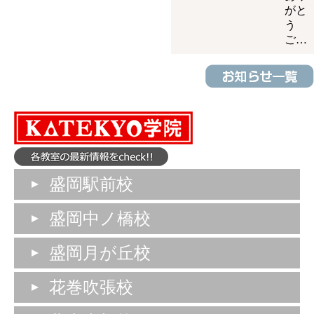
がと
う
ご…
盛岡駅前校
盛岡中ノ橋校
盛岡月が丘校
花巻吹張校