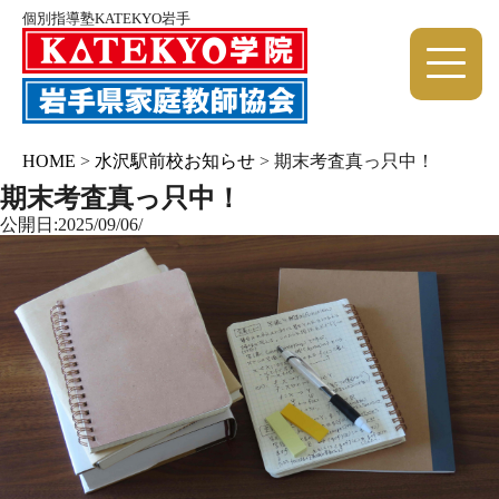
個別指導塾KATEKYO岩手
HOME
>
水沢駅前校お知らせ
>
期末考査真っ只中！
期末考査真っ只中！
公開日:2025/09/06/