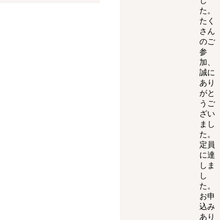
し
た。
たく
さん
のご
参
加、
誠に
あり
がと
うご
ざい
まし
た。
定員
に達
しま
し
た。
お申
込み
あり