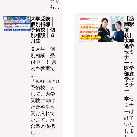
中で
も…
大学受験｜
【盛
個別指導｜
岡駅
予備校｜個
前
別相談｜８
校】
月生
大学
進学
８月生 個
セミ
別相談 受
ナ
付中！！ 県
ー・
内各教室で
医学
部進
は
学セ
「KATEKYO
ミナ
予備校」と
ー
して、大学
本セ
受験に向け
ミナ
た既卒生を
ーは
受け入れて
終了
います。河
いた
合塾と提携
しま
し…