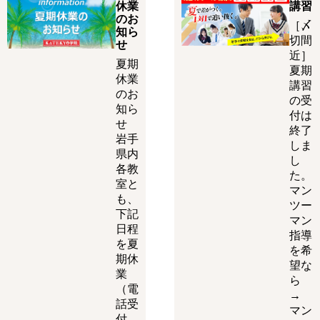
休業
講習
のお
［〆
知ら
切間
せ
近］
夏期
夏期
休業
講習
のお
の受
知ら
付は
せ
終了
岩手
しま
県内
し
各教
た。
室と
マン
も、
ツー
下記
マン
日程
指導
を夏
を希
期休
望な
業
ら
（電
→
話受
マン
付