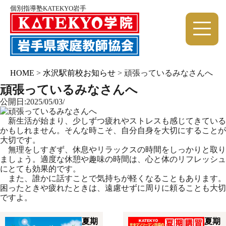
個別指導塾KATEKYO岩手
HOME
>
水沢駅前校お知らせ
>
頑張っているみなさんへ
頑張っているみなさんへ
公開日:2025/05/03/
新生活が始まり、少しずつ疲れやストレスも感じてきている
かもし
れません。そんな時こそ、自分自身を大切にすることが
大切です。
無理をしすぎず、休息やリラックスの時間をしっかりと取り
ましょ
う。適度な休憩や趣味の時間は、心と体のリフレッシュ
にとても効
果的です。
また、誰かに話すことで気持ちが軽くなることもあります。
困った
ときや疲れたときは、遠慮せずに周りに頼ることも大切
ですよ。
夏期
夏期