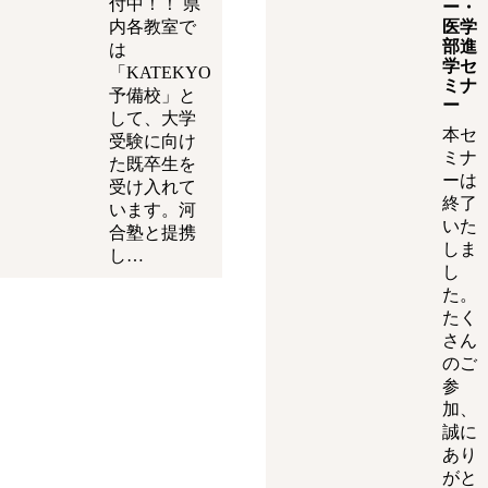
付中！！ 県
ー・
内各教室で
医学
部進
は
学セ
「KATEKYO
ミナ
予備校」と
ー
して、大学
本セ
受験に向け
ミナ
た既卒生を
ーは
受け入れて
終了
います。河
いた
合塾と提携
しま
し…
し
た。
たく
さん
のご
参
加、
誠に
あり
がと