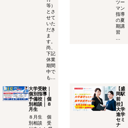
ツー
等）
マン
とさ
指導
せて
の夏
いた
期講
だき
習
ま
…
す。
尚、
下記
休業
期間
中で
も…
大学受験｜
【盛
個別指導｜
岡駅
予備校｜個
前
別相談｜８
校】
月生
大学
進学
８月生 個
セミ
別相談 受
ナ