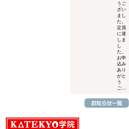
うご
ざい
まし
た。
定員
に達
しま
し
た。
お申
込み
あり
がと
う
ご…