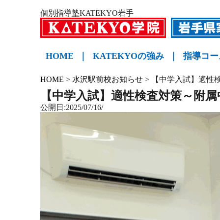
個別指導塾KATEKYO岩手
HOME
｜
KATEKYOの強み
｜
指導コー
小学生
中学生
高校生
KATE
HOME
>
水沢駅前校お知らせ
>
【中学入試】適性
【中学入試】適性検査対策～附属
公開日:2025/07/16/