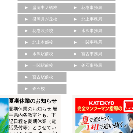
盛岡中ノ橋校
花巻事務局
盛岡月が丘校
北上事務局
花巻吹張校
水沢事務局
北上本部校
一関事務局
水沢駅前校
宮古事務局
一関駅前校
釜石事務局
宮古駅前校
釜石校
夏期休業のお知らせ
夏期休業のお知らせ 岩
手県内各教室とも、下
記日程を夏期休業（電
話受付等）とさせてい