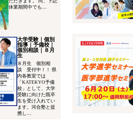
ただきます。 尚、下記
休業期間中でも…
大学受験｜個別
指導｜予備校｜
個別相談｜８月
生
８月生 個別相
談 受付中！！ 県
内各教室では
「KATEKYO予備
校」として、大学
受験に向けた既卒
生を受け入れてい
ます。河合塾と提
携し…