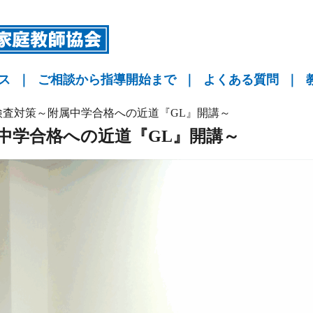
ス
｜
ご相談から指導開始まで
｜
よくある質問
｜
指導
指導
指導
KYO予備校
検査対策～附属中学合格への近道『GL』開講～
中学合格への近道『GL』開講～