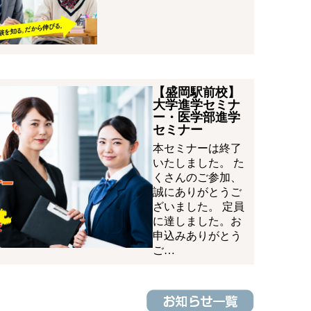
【盛岡駅前校】
大学進学セミナ
ー・医学部進学
セミナー
本セミナーは終了
いたしました。 た
くさんのご参加、
誠にありがとうご
ざいました。 定員
に達しました。お
申込みありがとう
ご…