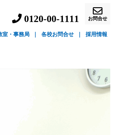
0120-00-1111
お問合せ
教室・事務局
｜
各校お問合せ
｜
採用情報
▼ 教室指導
▼ 自宅指導
盛岡駅前校（教室指導）
盛岡中ノ橋校（教室指導）
盛岡月が丘校（教室指導）
花巻吹張校（教室指導）
北上本部校（教室指導）
水沢駅前校（教室指導）
一関駅前校（教室指導）
一関桜町校（教室指導）
宮古駅前校（教室指導）
釜石校（教室指導）
盛岡事務局（自宅指導）
花巻事務局（自宅指導）
北上事務局（自宅指導）
水沢事務局（自宅指導）
一関事務局（自宅指導）
宮古事務局（自宅指導）
釜石事務局（自宅指導）
営業員・事務員募
教師募集