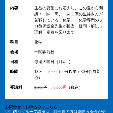
内容
生徒の要望にお応えし、この夏から開
講！一関一高、一関二高の生徒さんが
苦戦している「化学」。化学専門のプ
ロ教師堀金先生が担当。疑問→解説→
理解→定着を図ります。
科目
化学
会場
一関駅前校
日程
毎週火曜日（月4回）
時間
18:30 – 20:00（60分授業＋30分質疑対
応）
受講料
8,800円
→
6,600円
（税込）
お問合せ・お申込みはこちら
※目的別グループ講座は、非会員の方は別途入会金が必