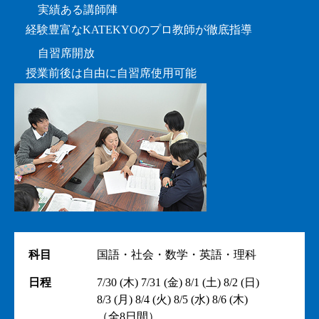
実績ある講師陣
経験豊富なKATEKYOのプロ教師が徹底指導
自習席開放
授業前後は自由に自習席使用可能
科目
国語・社会・数学・英語・理科
日程
7/30 (木)
7/31 (金)
8/1 (土)
8/2 (日)
8/3 (月)
8/4 (火)
8/5 (水)
8/6 (木)
（全8日間）