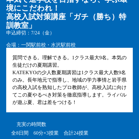
境にこだわれ！
高校入試対策講座「ガチ（勝ち）特
訓教室」
申込締切：7/24（金）
会場：一関駅前校・水沢駅前校
質問できる。理解できる。1クラス最大9名。本気の
生徒だけの夏期講習。
KATEKYOの少人数夏期講習は1クラス最大人数9名
のみ。長年地元で指導し、地域の学力事情と岩手県
の高校入試を熟知したプロ教師が、高校入試に向け
てこの夏やるべき対策を徹底指導します。ライバル
が遊ぶ夏、君は差をつける！
充実の時間数
全8日間 60分×3授業 合計24授業