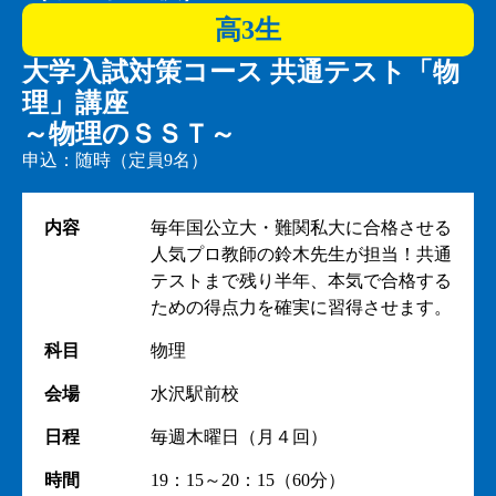
高3生
大学入試対策コース 共通テスト「物
理」講座
～物理のＳＳＴ～
申込：随時（定員9名）
内容
毎年国公立大・難関私大に合格させる
人気プロ教師の鈴木先生が担当！共通
テストまで残り半年、本気で合格する
ための得点力を確実に習得させます。
科目
物理
会場
水沢駅前校
日程
毎週木曜日（月４回）
時間
19：15～20：15（60分）