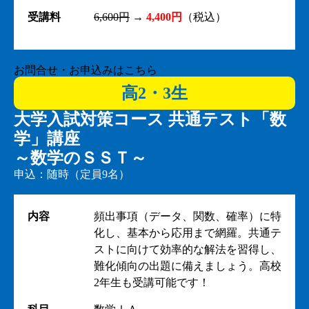
受講料
6,600円
→
4,400円
（税込）
お問合せ・お申込みはこちら
高2・3生
大学入試対策コース 共通テスト「数
学」講座
～数学のＳＳＴ～
申込：随時（定員9名）
内容
頻出事項（データ、関数、確率）に特
化し、基本から応用まで網羅。共通テ
ストに向けて効率的な解法を習得し、
難化傾向の出題に備えましょう。高校
2年生も受講可能です！