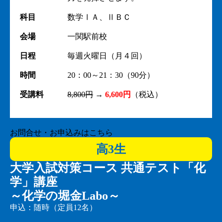
科目
数学ⅠＡ、ⅡＢＣ
会場
一関駅前校
日程
毎週火曜日（月４回）
時間
20：00～21：30（90分）
受講料
8,800円
→
6,600円
（税込）
お問合せ・お申込みはこちら
高3生
大学入試対策コース 共通テスト「化
学」講座
～化学の堀金Labo～
申込：随時（定員12名）