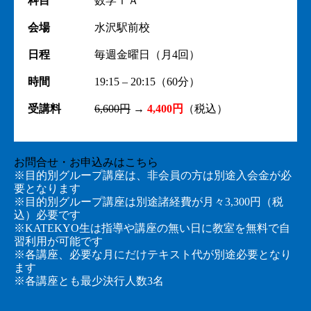
科目
数学ⅠＡ
会場
水沢駅前校
日程
毎週金曜日（月4回）
時間
19:15 – 20:15（60分）
受講料
6,600円
→
4,400円
（税込）
お問合せ・お申込みはこちら
※目的別グループ講座は、非会員の方は別途入会金が必
要となります
※目的別グループ講座は別途諸経費が月々3,300円（税
込）必要です
※KATEKYO生は指導や講座の無い日に教室を無料で自
習利用が可能です
※各講座、必要な月にだけテキスト代が別途必要となり
ます
※各講座とも最少決行人数3名