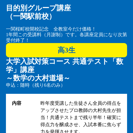
目的別グループ講座
（一関駅前校）
一関桜町校開校記念 全教室今だけ価格！
1年間この受講料（月謝制）です。各講座定員になり次第
受付終了！
高3生
大学入試対策コース 共通テスト「数
学」講座
～数学の大村道場～
申込：随時（残り6名のみ）
内容
昨年度受講した生徒さん全員の得点を
アップさせたプロ教師の大村先生が担
当！共通テストまで残り半年！確実に
得点力を醸成させ、入試本番に焦らず
力を発揮させます。