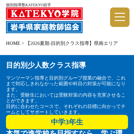
個別指導塾KATEKYO岩手
HOME
>
【2026夏期-目的別クラス指導】県南エリア
目的別少人数クラス指導
マンツーマン指導と目的別グループ授業の融合で、これ
まで対応しきれなかった範囲や科目の対策が可能になり
ます。
また、受験生においては受験対策の内容を充実させるこ
とができます。
目的に合わせたコースで、それぞれの目標に向かってチ
ームとしてサポートしていきます。
中学3年生
本気で進学校を目指すなら、学ぶ環